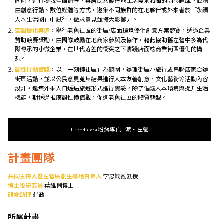
同時，進行場域空間調查，與居民共擬在地生活需求相關的問卷題庫。並藉
由創意行動、數位媒體等方式，邀集不同族群的在地夥伴或外來者於「永續
人本生活圈」中試行，徵求意見並擴大影響力。
空間優化再造
：舉行老舊社區的街區/店面環境優化創意方案競賽，透過企業
贊助競賽獎勵，由團隊鼓勵在地商家參與及協作，藉此協助舊左營中多為代
際傳承的小微企業，在世代落差的衝突之下實踐店面或商業街區優化的構
想。
韌性行動實踐
：以「一刻鐘社區」為範圍，辦理街區小旅行或串聯店家合辦
街區活動，並以公民意見蒐集結果進行人本友善創意、文化藝術等活動內容
設計。邀集外來人口透過旅遊形式進行實驗，除了倡議人本環境與提升生活
機能，期透過推廣韌性價值觀，促進老舊社區的體質轉型。
Facebook粉絲專頁- 渡‧左營
計畫團隊
共同主持人暨左營區創生基地召集人
李思嫺副教授
博士後研究員
葉維俐博士
研究助理
莊政一
所屬計畫