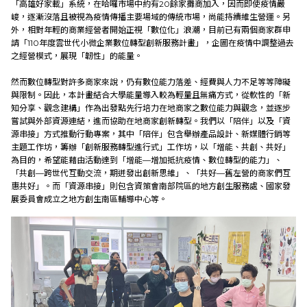
「高雄好家載」系統，在哈囉市場中約有20餘家攤商加入，因而即使疫情嚴
峻，逐漸沒落且被視為疫情傳播主要場域的傳統市場，尚能持續維生營運。另
外，相對年輕的商業經營者開始正視「數位化」浪潮，目前已有​​兩個商家群申
請「110年度雲世代小微企業數位轉型創新服務計畫」，企圖在疫情中調整過去
之經營模式，展現「韌性」的能量。
然而數位轉型對許多商家來說，仍有數位能力落差、經費與人力不足等等障礙
與限制。因此，本計畫結合大學能量導入較為輕量且無痛方式，從軟性的「新
知分享、觀念建構」作為出發點先行培力在地商家之數位能力與觀念，並逐步
嘗試與外部資源連結，進而協助在地商家創新轉型。我們以「陪伴」以及「資
源串接」方式推動行動專案，其中「陪伴」包含舉辦產品設計、新媒體行銷等
主題工作坊，籌辦「創新服務轉型進行式」工作坊，以「增能、共創、共好」
為目的，希望能藉由活動達到「增能—增加抵抗疫情、數位轉型的能力」、
「共創—跨世代互動交流，期迸發出創新思維」、「共好—舊左營的商家們互
惠共好」。而「資源串接」則包含資策會南部院區的地方創生服務處、​​國家發
展委員會成立之地方創生南區輔導中心等。