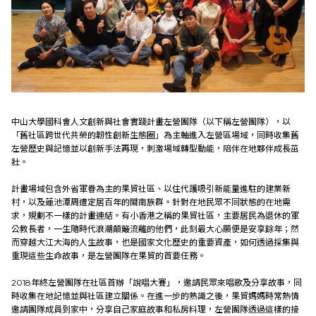
中山大學國科會人文創新與社會實踐計畫左營團隊（以下稱左營團隊），以
「舊社區跨世代共榮的韌性創新生態圈」為主軸進入左營區場域，同時收集舊
左營歷史與記憶並以創新手法再現，刺激場域轉型動能，陪伴在地夥伴成長茁
壯
。
計畫場域包含外省軍眷為主的果貿社區、以住代護吸引新能量進駐的建業新
村，以及蓮池潭周遭定居百年的閩南族群。針對在地民眾不同狀態的在地需
求，規劃不一樣的計畫連結。有小香港之稱的果貿社區，主要居民為退休的軍
公教長者，一生隨時代浪潮顛簸流離的他們，此刻最大心願便是安享餘年；然
而穿越大江大海的人生故事，也是國家文化歷史的重要資產，如何透過採集與
重現這些生命故事，是左營團隊在果貿的首要任務。
2018年終左營團隊在社區首辦「說唱大賽」，邀請民眾來唱歌及分享故事，同
時收集在地記憶並與社區建立關係。在進一步的熟識之後，果貿媽媽時常熱情
邀請團隊成員到家中，分享自己家庭故事和私房料理，左營團隊透過這樣的接