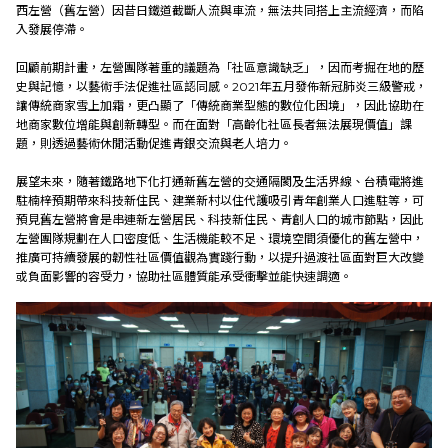
西左營（舊左營）因昔日鐵道截斷人流與車流，無法共同搭上主流經濟，而陷
入發展停滯。
社會實踐
回顧前期計畫，左營團隊著重的議題為「社區意識缺乏」，因而考掘在地的歷
史與記憶，以藝術手法促進社區認同感。2021年五月發佈新冠肺炎三級警戒，
讓傳統商家雪上加霜，更凸顯了「傳統商業型態的數位化困境」，因此協助在
教育發展
地商家數位增能與創新轉型。而在面對「高齡化社區長者無法展現價值」課
題，則透過藝術休閒活動促進青銀交流與老人培力。
研究成果
展望未來，隨著鐵路地下化打通新舊左營的交通隔閡及生活界線、台積電將進
駐楠梓預期帶來科技新住民、建業新村以住代護吸引青年創業人口進駐等，可
預見舊左營將會是串連新左營居民、科技新住民、青創人口的城市節點，因此
左營團隊規劃在人口密度低、生活機能較不足、環境空間須優化的舊左營中，
外部連結
推廣可持續發展的韌性社區價值觀為實踐行動，以提升過渡社區面對巨大改變
或負面影響的容受力，協助社區體質能承受衝擊並能快速調適。
EN