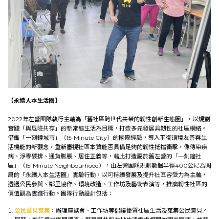
【永續人本生活圈】
2022年左營團隊執行主軸為「舊社區跨世代共榮的韌性創新生態圈」，以規劃
實踐「與風險共存」的新常態生活為目標，打造多元發展具韌性的社區網絡。
借鑑「一刻鐘城市」（15-Minute City）的國際經驗，導入平衡環境友善與生
活機能的新觀念，重新審視社區本質能否具備足夠的韌性抵擋衝擊，像傳染疾
病、淨零碳排、通貨膨脹、居住正義等，藉此打造屬於舊左營的「一刻鐘社
區」（15-Minute Neighbourhood），由左營團隊規劃數個半徑400公尺為圓
周的「永續人本生活圈」實驗行動，以可持續發展及提升社區容受力為主軸，
透過公民參與、鄰里協作、環境改造、工作坊及藝術表演等，推廣韌性社區的
價值觀為實踐行動。團隊行動設計包括：
公民意見蒐集
：辦理座談會、工作坊等倡議優質社區生活及蒐集公民意見。