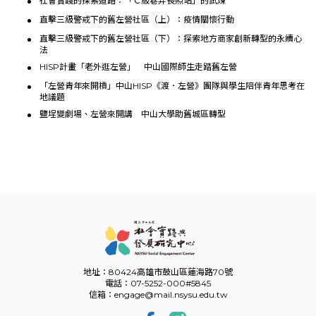
社會實踐的探索道路：「Ｃ級巷弄長照站」的試煉
直擊三級警戒下的舊左營社區（上）：疫情關懷行動
直擊三級警戒下的舊左營社區（下）：探索地方商家創新轉型的永續心
法
HISP計畫「老外逛左營」 中山國際師生走踏舊左營
「左營青年來開槓」中山HISP《渡．左營》團隊與學生陪伴青年思考在
地議題
鹽埕變劇場、左營來開講 中山大學助舊城區轉型
地址：80424高雄市鼓山區蓮海路70號
電話：07-5252-000#5845
信箱：engage@mail.nsysu.edu.tw