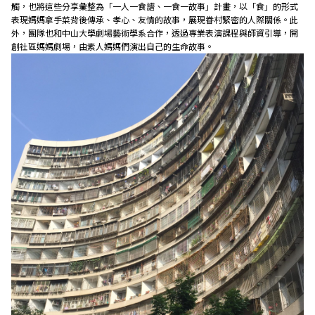
觸，也將這些分享彙整為「一人一食譜、一食一故事」計畫，以「食」的形式
表現媽媽拿手菜背後傳承、孝心、友情的故事，展現眷村緊密的人際關係。此
外，團隊也和中山大學劇場藝術學系合作，透過專業表演課程與師資引導，開
創社區媽媽劇場，由素人媽媽們演出自己的生命故事。