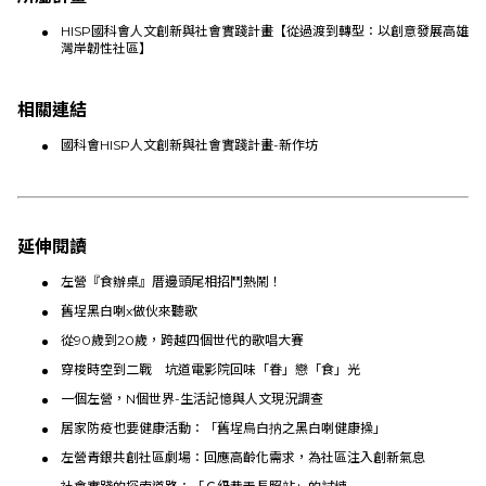
HISP國科會人文創新與社會實踐計畫【從過渡到轉型：以創意發展高雄
灣岸韌性社區】
相關連結
國科會HISP人文創新與社會實踐計畫-新作坊
延伸閱讀
左營『食辦桌』厝邊頭尾相招鬥熱鬧！
舊埕黑白喇x做伙來聽歌
從90歲到20歲，跨越四個世代的歌唱大賽
穿梭時空到二戰 坑道電影院回味「眷」戀「食」光
一個左營，N個世界-生活記憶與人文現況調查
居家防疫也要健康活動：「舊埕烏白抐之黑白喇健康操」
左營青銀共創社區劇場：回應高齡化需求，為社區注入創新氣息