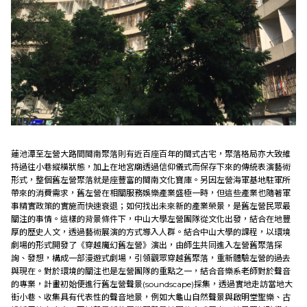
蓮池潭至左營大路間閩南聚落則有近百座百年的閩式古宅，聚落格局亦大致維
持過往小巷縱橫狀態，加上在地宮廟透過信仰儀式而保存下來的傳統表演藝術
形式，整個舊左營聚落就是座豐富的閩南文化寶庫。另因左營海軍基地駐軍所
帶來的消費需求，舊左營在相關服務娛樂產業盛極一時，但這些產業也隨著軍
事精實政策的實施而快速衰退；如何找出未來新的產業榮景，是舊左營民眾最
關注的事情。這樣的背景條件下，中山大學左營團隊從文化出發，結合在地豐
厚的歷史人文，透過藝術展演的方式導入人群。結合中山大學的課程，以環境
劇場的形式開發了《穿越魔幻舊左營》演出，由師生共同進入左營舊聚落探
詢、發想，構成一部漫遊式劇場，引領觀眾穿越舊聚落，重新體驗左營的過去
與現在。對於環境的關注也是左營團隊的重點之一，結合音樂系老師對於聲音
的專業，計畫初始便進行舊左營聲景(soundscape)採集，透過實地走訪當地大
街小巷、收集具有代表性的聲音地景，例如大龜山自然聲景與啟明堂聖樂、古