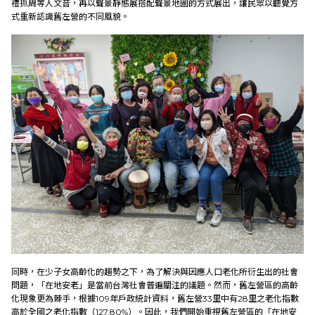
禮抓周等人文音，再以聲景靜態展搭配聲景地圖的方式展出，讓民眾以聽覺方
式重新認識舊左營的不同風貌。
同時，在少子女高齡化的趨勢之下，為了解決與因應人口老化所衍生出的社會
問題，「在地安老」是當前台灣社會普遍關注的議題。然而，舊左營區的高齡
化現象更為棘手，根據109年戶政統計資料，舊左營33里中有28里之老化指數
高於全國之老化指數（127.80%）。因此，我們開始重視舊左營區的「在地安