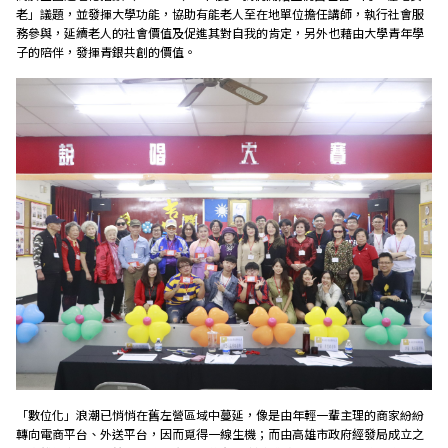
老」議題，並發揮大學功能，協助有能老人至在地單位擔任講師，執行社會服
務參與，延續老人的社會價值及促進其對自我的肯定，另外也藉由大學青年學
子的陪伴，發揮青銀共創的價值。
「數位化」浪潮已悄悄在舊左營區域中蔓延，像是由年輕一輩主理的商家紛紛
轉向電商平台、外送平台，因而覓得一線生機；而由高雄市政府經發局成立之