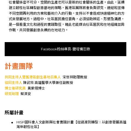
社會關係密不可分，空間的生產也可以是新的社會關係的生產。由此，延續
建立韌性社區轉型創意基地的策略，舊港區團隊將會負責研究、連結和宣傳
不同空間再利用的方案和藝術介入的行動，支持以不會造成快速縉紳化的方
式來發展地方。過程中，社區居民擔任要角，必須協助辨認、形塑及溝通，
是一個看重文化和過程的實踐取徑，藉此也能媒合社區居民和在地組織並肩
作戰，共同發展創意永續的在地培力。
Facebook粉絲專頁-鹽埕備忘錄
計畫團隊
共同主持人暨舊港區創生基地召集人
宋世祥助理教授
協同主持人
陳武宗 高雄醫學大學兼任副教授
博士後研究員
黃紫翎博士
研究助理
蔡濟安
所屬計畫
HISP國科會人文創新與社會實踐計畫【從過渡到轉型：以創意發展高雄
灣岸韌性社區】