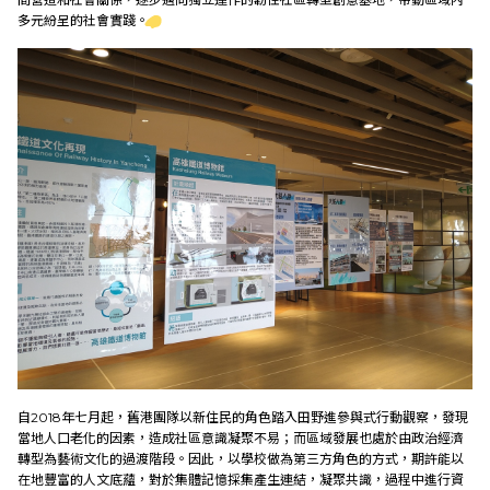
多元紛呈的社會實踐。
自2018年七月起，舊港團隊以新住民的角色踏入田野進參與式行動觀察，發現
當地人口老化的因素，造成社區意識凝聚不易；而區域發展也處於由政治經濟
轉型為藝術文化的過渡階段。因此，以學校做為第三方角色的方式，期許能以
在地豐富的人文底蘊，對於集體記憶採集產生連結，凝聚共識，過程中進行資