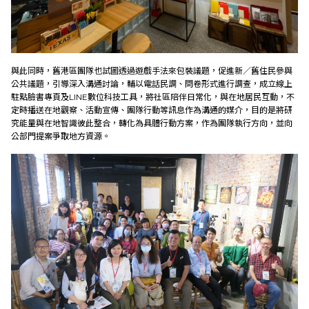
與此同時，舊港區團隊也試圖透過遊戲手法來包裝議題，促進新／舊住民參與
公共議題，引導深入溝通討論，輔以電話民調、問卷形式進行調查，成立線上
駐點臉書專頁及LINE數位科技工具，將社區陪伴日常化，與在地居民互動，不
定時播送在地觀察、活動宣傳、團隊行動等訊息作為溝通的媒介，目的是將研
究能量與在地智識彼此整合，轉化為具體行動方案，作為團隊執行方向，並向
公部門提案爭取地方資源。