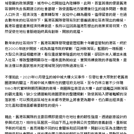
域發展的政策調整，城市中心也開始往內陸轉移，此時，首當其衝的便是舊港
區頓時失去長期建立的社會基礎，致使面臨地方變遷後衍生的諸多問題，像是
社會實踐
人口外流、經濟沒落、產業轉型等，反從中心轉為邊陲。值得留意的是，在過
去數年來的社區陪伴下，舊港區團隊發現有別於普遍過渡社區表現出的癥候，
舊港區儘管產業經濟持續衰退，長持以往因高雄港形塑出的商業貿易特質，仍
教育發展
然促使在地社會脈絡始終具有創新、開放的底蘊。
數年來的社區陪伴下，舊港區團隊發現儘管歷經數十年嚴密管制的港區，終於
研究成果
在2000年逐步開放，成為高雄市政府擘劃「亞洲新灣區」藍圖的一塊板圖，
大型公共建設相繼修建，看似重返繁華隆盛的地方發展，卻因外來人潮並未進
入社區，導致整體明顯存在一種表面熱鬧紛呈、實質持續衰敗的矛盾現象，是
無法僅以表面狀態來判定場域現況的特殊過渡社區。
外部連結
不僅如此，2021年10月發生的城中城大樓火災事件，引發社會大眾對於老舊商
圈建築的關注，而城中城大樓所在的鹽埕府北地區，至今仍林立著不少伴隨
1980年代繁榮時期而興建的商場、商圈與住商混合大樓。由於遠離亞洲新灣區
EN
的觀光重點，缺少交通運輸和商圈更新的整體規劃，致使其陷入膠著難解的沒
落狀態，可以預見該區域在未來都市更新上將會更為艱辛，也凸顯出經濟面、
文化面和環境面都需要韌性的提升。
藉此，舊港區團隊的主要目標即是提升在地社會的韌性強度，透過創意設計的
參與式培力，陪伴社區居民一同由下而上地參與公共空間的意義創造，重新賦
予新的可能性，進而捲動不同的社會關係和認同連帶，開創以社區為主體的空
間營造和社會關係，逐步邁向獨立運作的韌性社區轉型創意基地，帶動區域內