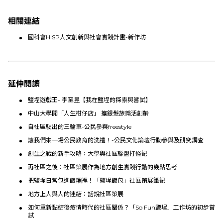
相關連結
國科會HISP人文創新與社會實踐計畫-新作坊
延伸閱讀
鹽埕遊戲王- 李至昱【我在鹽埕的探索與嘗試】
中山大學開「人生柑仔店」 攜銀髮族樂活創齡
自社區駛出的三輪車-公民參與freestyle
讓我們來一場公民教育的洗禮！-公民文化論壇行動參與及研究調查
創生之戰的新手攻略：大學與社區聯盟打怪記
再社區之後：社區策展作為地方創生實踐行動的幾點思考
把鹽埕日常包進飯糰裡！「鹽埕飯包」社區策展筆記
地方上人與人的連結：話說社區策展
如何重新黏結後疫情時代的社區關係？「So Fun鹽埕」工作坊的初步嘗
試