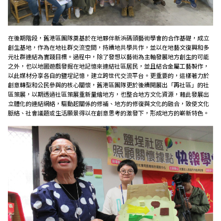
在後期階段，舊港區團隊奠基於在地夥伴新浜碼頭藝術學會的合作基礎，成立
創生基地，作為在地社群交流空間，持續地共學共作，並以在地藝文復興和多
元社群連結為實踐目標。過程中，除了發想以藝術為主軸發展地方創生的可能
之外，也以地圖遊戲發掘在地記憶來連結社區居民，並且結合金屬工藝製作，
以此媒材分享各自的鹽埕記憶，建立跨世代交流平台。更重要的，這樣著力於
創意轉型和公民參與的核心關懷，舊港區團隊更於後續開展出「再社區」的社
區策展，以期透過社區策展重新量繪地方，也整合地方文化資源，藉此發展出
立體化的連結網絡，驅動起關係的修補、地方的修復與文化的融合，致使文化
脈絡、社會議題或生活願景得以在創意思考的激發下，形成地方的嶄新特色。