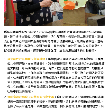
透過前期累積的執行成果，2022年舊港區團隊將聚焦鹽埕地區的公共空間議
題，著手進行社區公共空間的調查、活化及再造，希望在駁二藝術特區、高雄
流行音樂中心與棧庫群港濱倉庫聚落的主流發展軸線上，能夠另闢蹊徑，重新
思考公共空間、改寫公共空間的意義，藉此增進在地社區向來欠缺的能動性，
促成社會網絡的形成，逐步提升韌性強度，展現舊港區團隊的行動關懷。
建立韌性社區轉型的創意基地
：延續舊港區團隊四年來持續推動的社區居民
公共參與經驗，在本期計畫中，將會持續與深耕鹽埕20餘年之久的高雄重要
藝文團體「新浜碼頭藝術學會」合作，在其經營的藝術空間成立「韌性社區
轉型創意基地」，作為串聯在地夥伴的重要據點，主要任務在於導入社區設
計、社會創新與空間規劃的參與式培力，與社區居民建立相互合作的夥伴關
係，挑戰社區中既有的界限，並以創意設計的各式行動來拓展社區居民對於
公共性的想法，這些實踐經驗將會襄助他們更有能力面對未來的挑戰，重構
社區中的公共領域。
從創意設計出發的公共空間行動主義
：自日治時期以來，鹽埕地區的城市建
構就一直受到國家體制的規劃、建設和管理，這也是當前普遍的城市現象，
但除了私有財產之外，公共空間其實是一個公民意識形成和展現的地方，與