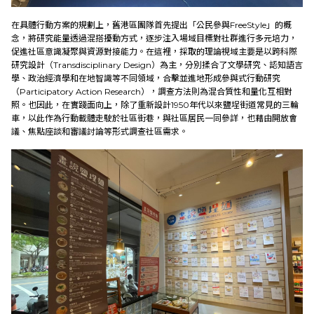
在具體行動方案的規劃上，舊港區團隊首先提出「公民參與FreeStyle」的概
念，將研究能量透過混搭擾動方式，逐步注入場域目標對社群進行多元培力，
促進社區意識凝聚與資源對接能力。在這裡，採取的理論視域主要是以跨科際
研究設計（Transdisciplinary Design）為主，分別揉合了文學研究、認知語言
學、政治經濟學和在地智識等不同領域，合擊並進地形成參與式行動研究
（Participatory Action Research），調查方法則為混合質性和量化互相對
照。也因此，在實踐面向上，除了重新設計1950年代以來鹽埕街道常見的三輪
車，以此作為行動載體走駛於社區街巷，與社區居民一同參詳，也藉由開放會
議、焦點座談和審議討論等形式調查社區需求。