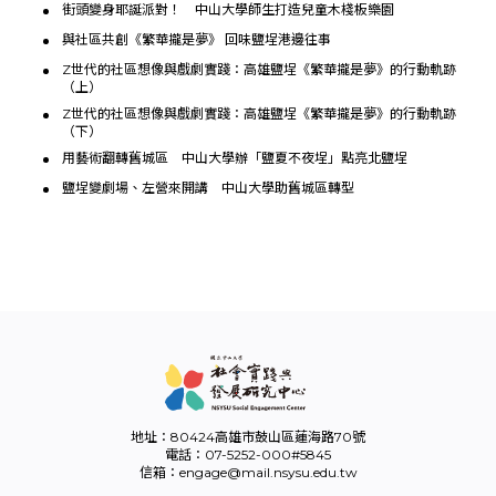
街頭變身耶誕派對！ 中山大學師生打造兒童木棧板樂園
與社區共創《繁華攏是夢》 回味鹽埕港邊往事
Z世代的社區想像與戲劇實踐：高雄鹽埕《繁華攏是夢》的行動軌跡
（上）
Z世代的社區想像與戲劇實踐：高雄鹽埕《繁華攏是夢》的行動軌跡
（下）
用藝術翻轉舊城區 中山大學辦「鹽夏不夜埕」點亮北鹽埕
鹽埕變劇場、左營來開講 中山大學助舊城區轉型
地址：80424高雄市鼓山區蓮海路70號
電話：07-5252-000#5845
信箱：engage@mail.nsysu.edu.tw