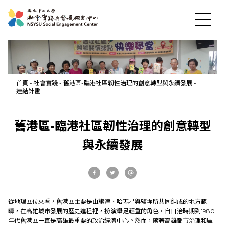
首頁
-
社會實踐
-
舊港區-臨港社區韌性治理的創意轉型與永續發展
-
連結計畫
舊港區-臨港社區韌性治理的創意轉型
與永續發展
最新消息
從地理區位來看，舊港區主要是由旗津、哈瑪星與鹽埕所共同組成的地方範
關於中心
疇，在高雄城市發展的歷史進程裡，扮演舉足輕重的角色，自日治時期到1980
年代舊港區一直是高雄最重要的政治經濟中心。然而，隨著高雄都市治理和區