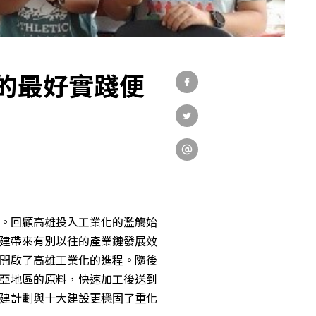
ial Practices
Education
力的最好實踐便
Research
Link
。回顧高雄投入工業化的濫觴始
建帶來有別以往的產業鏈發展效
開啟了高雄工業化的進程。隨後
中
亞地區的原料，快速加工後送到
建計劃與十大建設更穩固了重化