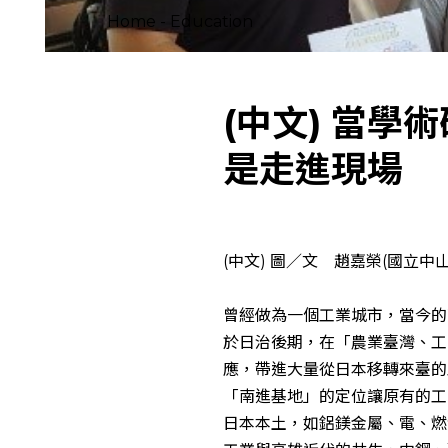
Home
-
Education
(中文) 當
是走進現場
(中文) 圖／文 趙嘉榮(國立
曾經做為一個工業城市，當今的
於日治後期，在「農業臺灣、工
應，帶進大量從日本移轉來臺的
「南進基地」的定位讓原有的工
日本本土，如鋁鎂金屬、電、燃