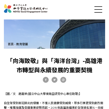
首頁
-
教育發展
最新消息
「向海致敬」與「海洋台灣」-高雄港
市轉型與永續發展的重要契機
關於中心
社會實踐
【圖／文 趙嘉榮(國立中山大學東南亞研究中心專任助理)】
教育發展
自全球受到新冠肺炎的侵襲，不僅人民健康受到威脅，眾多行業更受到劇烈衝
擊，唯獨海運及空運事業逆勢而起。2019年高雄貨櫃港於全球排名第15，但疫