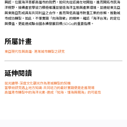
興起，位居海洋首都高雄市的我們，如何先從認識在地開始，進而開拓市民海
洋視野，接續產官學協力積極維護並營造海洋生態與產業環境，並連結東北亞
與東南亞形成具有共同利益之合作，進而降低高雄市對重工業的依賴，推動城
市成功轉型。如此，不僅實踐「向海致敬」的精神，確認「海洋台灣」的定位
與價值，更能達成聯合國永續發展目標(SDGs)的重要指標。
所屬計畫
東亞現代性與高雄- 港灣城市轉型之研究
延伸閱讀
拋光鏽帶-深度文化觀光作為港城轉型的契機
當學術研究遇上地方知識-共同培力的最好實踐便是走進現場
高雄港市轉型中的海洋元素-達成「知海、懂海與親海」的可能性