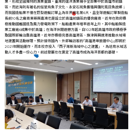
業，形成全國獨特的漁業重鎮。臺灣的遠洋漁業幾乎全部集中於高雄市前鎮
區，而近海則有著名的茄萣烏魚子文化、永安石斑魚養殖與彌陀虱目魚故鄉；
而我國造船業不僅在巨型遊艇訂單上為世界排名第6大，且全球遊艇訂單製造船
長前10名之廠商東哥與嘉鴻也是設立於高雄前鎮區的優良廠商，近年在政府積
極推動國艦國造及風力發電政策下，船舶產業年增率逐年上升，其中船舶製造
業工廠逾6成集中於高雄；在海洋休閒遊憩方面，自102年起高雄市政府積極爭
取國際郵輪泊靠高雄港，近年亦積極完善高雄港區、旗津與興達港推動水域場
地建置與活動辦理。預計接待國內、外郵輪訪客的｢高雄港埠旅運中心｣即將於
2021年開始運作，而本校亦投入「西子灣新海域中心之建置」，為培育水域活
動人才多盡一份心力。前述發展在在奠定了高雄市成為海洋首都的基礎。