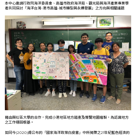
本中心邀請行政院海洋委員會、高雄市政府海洋局、觀光局與海洋產業專業學
者共同探討「海洋台灣-港市高雄-城市轉型與永續發展」之方向與相關議題
藉由與社區大學的合作，完成小港地區地方踏查及導覽地圖繪製，為認識地方
之工作穩固根基。
如同今(2020)甫公布的「國家海洋政策白皮書」中所揭櫫之21世紀藍色經濟的