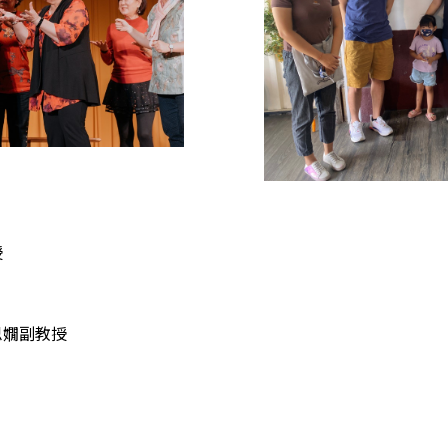
授
思嫺副教授