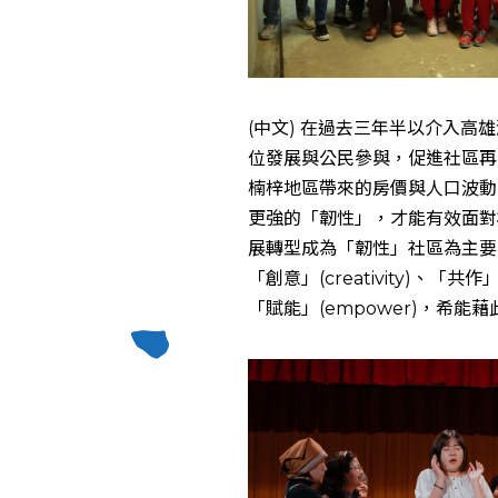
(中文) 在過去三年半以介入
位發展與公民參與，促進社區再生
楠梓地區帶來的房價與人口波動
更強的「韌性」，才能有效面對
展轉型成為「韌性」社區為主要目標。
「創意」(creativity)、「共作」(
「賦能」(empower)，