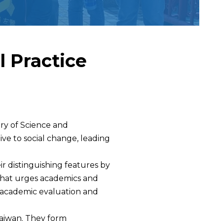
ial Practices
Education
 Practice
Research
try of Science and
Link
ve to social change, leading
ir distinguishing features by
t that urges academics and
 of academic evaluation and
中
 Taiwan. They form