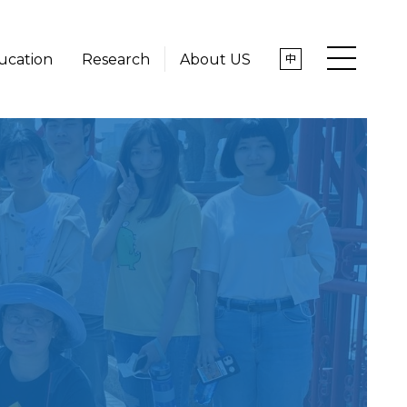
ucation
Research
About US
中
News
About US