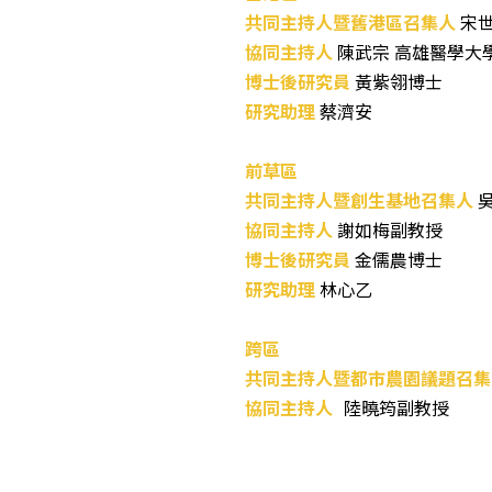
共同主持人暨舊港區召集人
宋
協同主持人
陳武宗 高雄醫學大
博士後研究員
黃紫翎博士
研究助理
蔡濟安
前草區
共同主持人暨
創生基地召集人
吳
協同主持人
謝如梅副教授
博士後研究員
金儒農博士
研究助理
林心乙
跨區
共同主持人暨都市農園議題召集
協同主持人
陸曉筠副教授