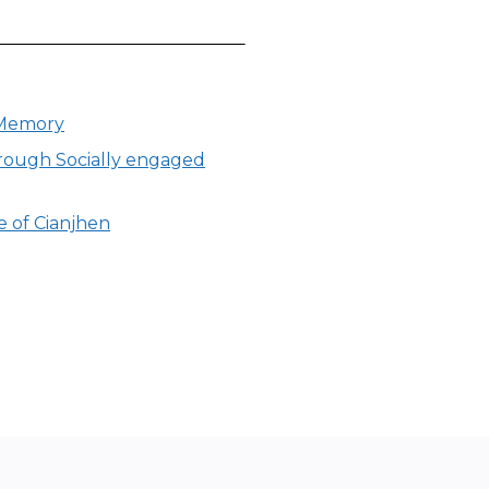
d Memory
Through Socially engaged
e of Cianjhen