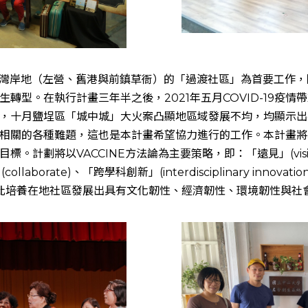
高雄灣岸地（左營、舊港與前鎮草衙）的「過渡社區」為首要工作
轉型。在執行計畫三年半之後，2021年五月COVID-19疫
，十月鹽埕區「城中城」大火案凸顯地區域發展不均，均顯示出
相關的各種難題，這也是本計畫希望協力進行的工作。本計畫將
計劃將以VACCINE方法論為主要策略，即：「遠見」(vision)
collaborate)、「跨學科創新」(interdisciplinary innovat
希能藉此培養在地社區發展出具有文化韌性、經濟韌性、環境韌性與