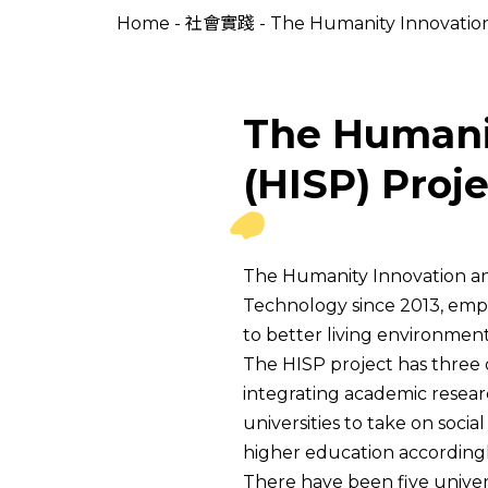
Home
-
社會實踐
-
The Humanity Innovation 
The Humanit
(HISP) Proj
The Humanity Innovation and
Technology since 2013, empha
to better living environment
The HISP project has three ob
integrating academic researc
universities to take on social
higher education accordingl
There have been five univers