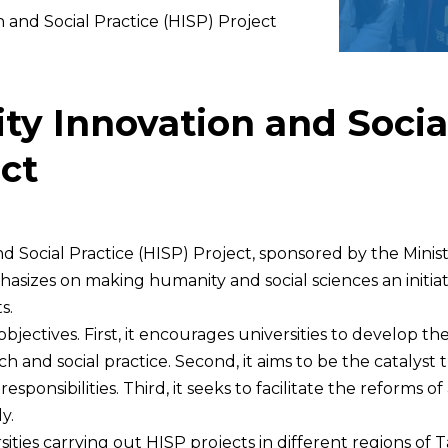
and Social Practice (HISP) Project
Soc
y Innovation and Social
ect
 Social Practice (HISP) Project, sponsored by the Minis
sizes on making humanity and social sciences an initiati
s.
jectives. First, it encourages universities to develop the
h and social practice. Second, it aims to be the catalys
 responsibilities. Third, it seeks to facilitate the reforms
y.
ities carrying out HISP projects in different regions of