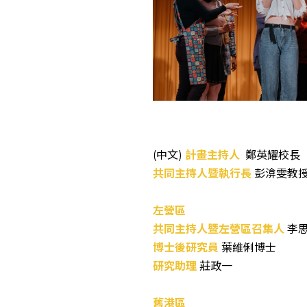
(中文)
計畫主持人
鄭英耀校長
共同主持人暨執行長
彭渰雯教
左營區
共同主持人暨左營區召集人
李
博士後研究員
葉維俐博士
研究助理
莊政一
舊港區