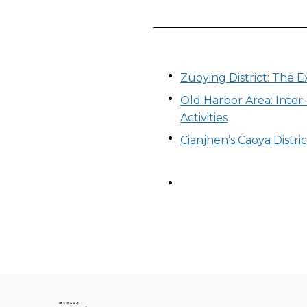
Zuoying District: The 
Old Harbor Area: Inter
Activities
Cianjhen’s Caoya Distri