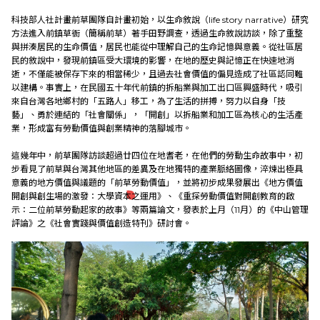
教育發展
科技部人社計畫前草團隊自計畫初始，以生命敘說（life story narrative）研究
方法進入前鎮草衙（簡稱前草）著手田野調查，透過生命敘說訪談，除了重整
與拼湊居民的生命價值，居民也能從中理解自己的生命記憶與意義。從社區居
研究成果
民的敘說中，發現前鎮區受大環境的影響，在地的歷史與記憶正在快速地消
逝，不僅能被保存下來的相當稀少，且過去社會價值的偏見造成了社區認同難
以建構。事實上，在民國五十年代前鎮的拆船業與加工出口區興盛時代，吸引
外部連結
來自台灣各地鄉村的「五路人」移工，為了生活的拼搏，努力以自身「技
藝」、勇於連結的「社會關係」，「開創」以拆船業和加工區為核心的生活產
業，形成富有勞動價值與創業精神的落腳城市。
這幾年中，前草團隊訪談超過廿四位在地耆老，在他們的勞動生命故事中，初
EN
步看見了前草與台灣其他地區的差異及在地獨特的產業脈絡圖像，淬煉出極具
意義的地方價值與議題的「前草勞動價值」，並將初步成果發展出《地方價值
開創與創生場的激發：大學資本之運用》、《重探勞動價值對開創教育的啟
示：二位前草勞動起家的故事》等兩篇論文，發表於上月（11月）的《中山管理
評論》之《社會實踐與價值創造特刊》研討會。