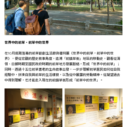
世界中的前草‧前草中的世界
在10月底剛落幕的前草創創生活節貨櫃特展《世界中的前草，前草中的世
界》，便從宏觀的歷史敘事角度，追溯「前鎮草衙」地區的移動史，觀看從清
領、日據時期至國民政府時期的前草地方發展脈絡，形成「世界中的前草」；
同時，透過十五位前草耆老的生命故事出發，一步步理解前草居民如何從自我
經驗中，拼湊自我與前草的生活樣貌，以及從中展露的勞動精神。從凝望過去
中得到理解，也才能走入現在的前鎮草衙形成「前草中的世界」。