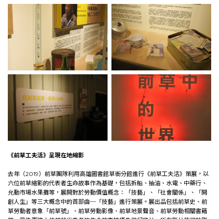
《前草工夫活》呈現在地縮影
去年（2019）前草團隊利用高雄圖書館草衙分館進行《前草工夫活》策展，以
六位前草縮影的代表者生命故事作為基礎，包括拆船、抽油、水電、中藥行、
允動市場水果攤等，展開對於勞動價值概念：「技藝」、「社會關係」、「開
創人生」等三大概念中的首部曲─「技藝」進行策展。展出品包括前草史、前
草勞動者意象「前草號」、前草勞動影像、前草地景聲音、前草勞動相關書籍