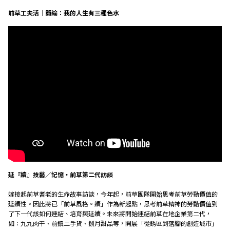
前草工夫活│簡綸：我的人生有三種色水
延『續』技藝／記憶‧前草
第二代訪談
嫁接起前草耆老的生命故事訪談，今年起，前草團隊開始思考前草勞動價值的
延續性。因此將已「前草風格。續」作為新起點，思考前草精神的勞動價值到
了下一代該如何連結、培育與延續。未來將開始連結前草在地企業第二代，
如：九九肉干、前鎮二手貨、捌月甜品等，開展「從銹區到落腳的創造城市」