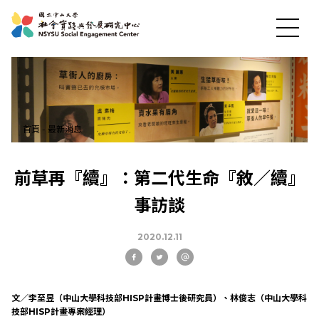
首頁
-
最新消息
前草再『續』：第二代生命『敘／續』
最新消息
事訪談
2020.12.11
關於中心
社會實踐
文／李至昱（中山大學科技部HISP計畫博士後研究員）、林俊志（中山大學科
技部HISP計畫專案經理）