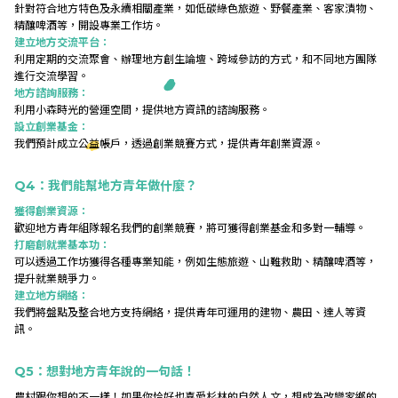
針對符合地方特色及永續相關產業，如低碳綠色旅遊、野餐產業、客家漬物、
精釀啤酒等，開設專業工作坊。
建立地方交流平台：
利用定期的交流聚會、辦理地方創生論壇、跨域參訪的方式，和不同地方團隊
進行交流學習。
地方諮詢服務：
利用小森時光的營運空間，提供地方資訊的諮詢服務。
設立創業基金：
我們預計成立公益帳戶，透過創業競賽方式，提供青年創業資源。
Q4
：我們能幫地方青年做什麼？
獲得創業資源：
歡迎地方青年組隊報名我們的創業競賽，將可獲得創業基金和多對一輔導。
打磨創就業基本功：
可以透過工作坊獲得各種專業知能，例如生態旅遊、山難救助、精釀啤酒等，
提升就業競爭力。
建立地方網絡：
我們將盤點及整合地方支持網絡，提供青年可運用的建物、農田、達人等資
訊。
Q5
：想對地方青年說的一句話！
農村跟你想的不一樣！
如果你恰好也喜愛杉林的自然人文，
想成為改變家鄉的