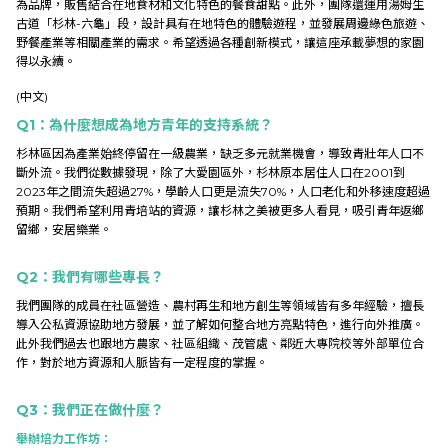
為品牌，販售結合在地食材和文化特色的餐食甜點。
此外，團隊還運用
湯姆生
Research
古道「杉林-六龜」段
，設計具有在地特色的體驗遊程，並發展周邊
綠色旅遊
、
野餐產業
等相關產業的需求。希望透過各種創新模式，讓這座承載夢想的家園
得以永續。
Link
(中文)
Q1
：為什麼想成為地方青年的支持系統？
杉林區因為產業
始終停留在一級農業
，缺乏多元就業機會，導致青壯年人口不
中
斷外流。我們從數據發現，除了大愛園區外，杉林原本居住人口在2001到
2023年之間流失超過27%，學齡人口更是流失70%，
人口老化和外移速度超過
預期
。我們希望利用青培站的資源，讓
杉林之美被更多人看見
，吸引青年返鄉
留鄉，安居樂業。
Q2
：我們有哪些專長？
我們團隊的成員在
社區營造
、
農村再生
和
地方創生
等領域皆有多年經驗，擅長
導入公私資源
協助地方發展，並了解如何
整合地方亮點特色
，進行向外推廣。
此外我們過去也跟地方農家、社區組織、茂管處、鄰近大專院校等外部單位合
作，對於
地方資源和人脈
皆有一定程度的掌握。
Q3
：我們正在做什麼？
舉辦培力工作坊：