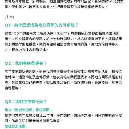
業者及青年成立「府城製造」創生團隊推廣府城在地店家，希望透過1+1>2的力
Research
量，使中藥文化被更多人看見，也把自身轉型的經驗分享給更多人。
(中文)
Link
Q1
：為什麼想成為地方青年的支持系統？
建城400年的臺南文化底蘊深厚，但近年府城的傳統行業卻面臨傳承出現斷
層、世代交替磨合的問題；加上欠缺行銷能力、地方組織資源不足，讓傳統產
業永續變得困難重重。我們希望藉由國發會青培站資源，為地方培育傳承人
中
才，也為地方注入創新活水。
Q2
：我們有哪些專長？
除了產業轉型的經驗，過去我們多次舉辦中藥藝術生活節等不同活動，擅長文
化轉譯、活動策劃及宣傳行銷。這次青培站我們還找來不同地方團隊共組府城
隊，各自都有自己的專業，如品牌產品設計、新媒體行銷、香道技藝、地方深
度導覽等。
Q3
：我們正在做什麼？
建立「府城製造所」青培據點：
提供地方青年聚會及辦理工作坊、手作課程、講座等之用。同時也規劃銷售空
間，為創生和創業青年增加商品機會。
辦理交流活動：