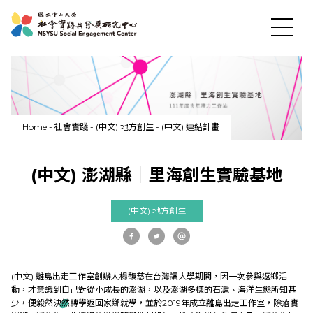
News
Home
-
社會實踐
-
(中文) 地方創生
-
(中文) 連結計畫
About US
(中文) 澎湖縣｜里海創生實驗基地
Social Practices
(中文) 地方創生
Education
(中文) 離島出走工作室創辦人楊馥慈在台灣讀大學期間，因一次參與返鄉活
Research
動，才意識到自己對從小成長的澎湖，以及澎湖多樣的石滬、海洋生態所知甚
少，便毅然決然轉學返回家鄉就學，並於2019年成立離島出走工作室，除落實