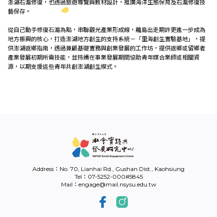
澎湖石滬修復，也透過旅遊導覽與教材設計，推廣海洋生態保育及石滬修復技
Link
藝保存。
從自己動手修復石滬為點，串聯觀光產業形成線，離島出走期許更進一步成為
地方振興的核心，打造澎湖地方創生的支持系統－「里海創生實驗基地」，提
供澎湖返鄉指南，透過兼顧基礎實務與創業發展的工作坊，提供返鄉或留鄉者
中
產業發展初期所需技能，並持續在事業發展期間協助青年媒合業師或相關資
源，以期支援這些青年共創澎湖創生模式。
Address：No. 70, Lianhai Rd., Gushan Dist., Kaohsiung
Tel：07-5252-000#5845
Mail：engage@mail.nsysu.edu.tw