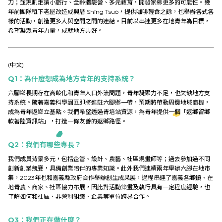
力；並規劃走讀小旅行、全齡體驗營、多元教育，開發家鄉更多的可能性。
幾
Research
年前團隊租下老屋改造成
興厝 Shīng Tsuò
，提供咖啡輕食之餘，也舉辦各式各
樣的活動，創造更多人與空間之間的連結。目前以串連更多在地青年為目標，
希望凝聚青年力量，成就地方共好。
Link
(中文)
Q1
：為什麼想成為地方青年的支持系統？
中
六腳鄉長期存在高齡化和青年人口外流問題，
青年凝聚力不足
，也
欠缺地方支
持系統
。隨著嘉義科學園區即將進駐六腳鄉一帶，預期將帶動周邊地域商機，
成為青年返鄉立基點。我們希望透過青培站資源，為青年提供一個
「返鄉留鄉
軟著陸資訊站」
，打造一條友善的返鄉路徑。
Q2
：我們有哪些專長？
我們成員背景多元，包括
企管
、
設計
、
農藝
、
社區規畫師
等；過去參加過不同
創新創業競賽，具備
創業陪伴
的專業知識。此外我們連續兩年舉辦六腳在地市
集，2023年也和嘉義縣政府合作舉辦創生成果展，過程串連了嘉義各鄉鎮、在
地青農、商家、社區協力布展，因此對
活動策畫及執行
具有一定程度經驗，也
了解如何和社區、非營利組織、企業等單位
跨界合作
。
Q3
：我們正在做什麼？