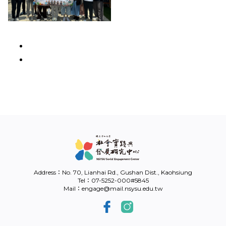
Address：No. 70, Lianhai Rd., Gushan Dist., Kaohsiung
Tel：07-5252-000#5845
Mail：engage@mail.nsysu.edu.tw