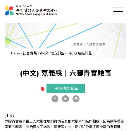
Home
-
社會實踐
-
(中文) 地方創生
-
(中文) 連結計畫
News
(中文) 嘉義縣｜六腳青實驗事
About US
(中文) 地方創生
Social Practices
(中文)
Education
六腳青實驗事由
三人六腳在地創育坊
及
其他六腳青年
結伴組成，因為期待看見
家鄉的轉變，開始用文字訪談、影音等方式，挖掘和分享這座小鎮的獨特魅