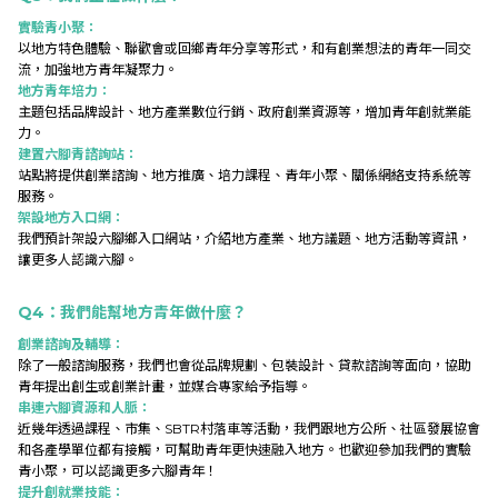
實驗青小聚：
以地方特色體驗、聯歡會或回鄉青年分享等形式，和有創業想法的青年一同交
流，加強地方青年凝聚力。
地方青年培力：
主題包括品牌設計、地方產業數位行銷、政府創業資源等，增加青年創就業能
力。
建置六腳青諮詢站：
站點將提供創業諮詢、地方推廣、培力課程、青年小聚、關係網絡支持系統等
服務。
架設地方入口網：
我們預計架設六腳鄉入口網站，介紹地方產業、地方議題、地方活動等資訊，
讓更多人認識六腳。
Q4
：我們能幫地方青年做什麼？
創業諮詢及輔導：
除了一般諮詢服務，我們也會從品牌規劃、包裝設計、貸款諮詢等面向，協助
青年提出創生或創業計畫，並媒合專家給予指導。
串連六腳資源和人脈：
近幾年透過課程、市集、SBTR村落車等活動，我們跟地方公所、社區發展協會
和各產學單位都有接觸，可幫助青年更快速融入地方。也歡迎參加我們的實驗
青小聚，可以認識更多六腳青年！
提升創就業技能：