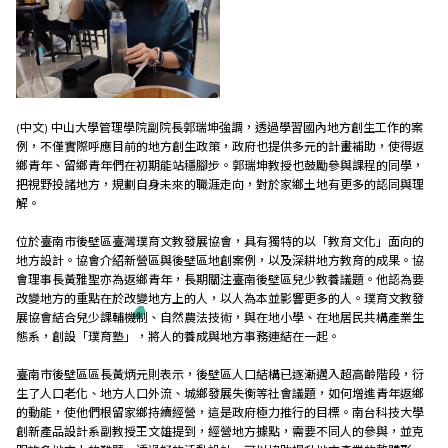
(中文) 中山大學管理學院副院長郭瑞坤強調，透過學習國內地方創生工作的案
例，不僅實際呼應目前的地方創生政策，政府也提供多元的計畫補助，使得返
鄉青年、留鄉青年們在初期能站穩腳步。郭瑞坤教授也鼓勵參與課程的同學，
把視野投諸地方，規劃自身未來的職涯走向，對於家鄉土地有更多的認同與理
解。
位於臺南市後壁區臺灣璞育文教發展協會，具有獨特的以「教育文化」面向的
地方設計。協會介紹新營區與後壁區地創案例，以及深耕地方教育的成果。協
會理事長黃雅聖亦為返鄉青年，長期關注臺南後壁區兒少教養議題。他認為要
改變地方的重點在於改變地方上的人，以人為本並影響更多的人。璞育文教發
展協會結合兒少課輔機制、自然農法技術，與在地小學、在地居民共構產業生
態系，創設「璞育塾」，將人的養成與地方事務連結在一起。
臺南市後壁區區長黃炳元則表示，後壁區人口結構已逐漸邁入超高齡階段，衍
生了人口老化、地方人口外流、城鄉發展失衡等社會議題，如何增進青年返鄉
的動能，使他們根留家鄉持續經營，這是政府極力推行的目標。南台科技大學
創新產品設計系副教授王文雄提到，經營地方據點，需要不同人的參與，並克