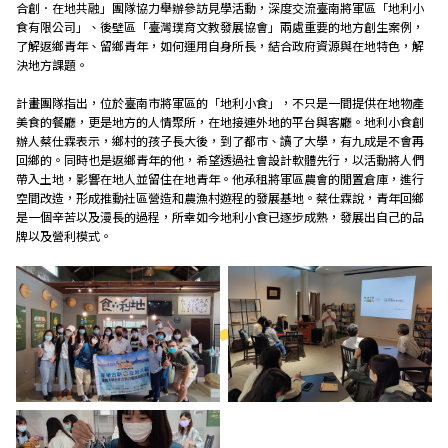
合創．在地共融」團隊協力舉辦參訪見學活動，深度交流臺南將軍區「地利小
食有限公司」、後壁區「臺灣璞育文教發展協會」兩處重要的地方創生案例，
Research
了解返鄉青年、留鄉青年，如何運用自身所長，結合政府資源與在地特色，解
決地方課題。
Link
計畫團隊指出，位於臺南市將軍區的「地利小食」，不只是一間提供在地物產
美食的餐廳，更是地方的人情聚所，在地接連外地的平台與客廳。地利小食創
辦人蔡仕霖表示，鄉村的孩子長大後，到了都市、讀了大學，有九成是不會再
回鄉的。同時也是返鄉青年的他，希望透過社會設計軟體先行，以活動將人們
帶入土地，影響在地人並留住在地青年。他承租將軍區農會的閒置倉庫，進行
中
空間改造，形成推動社區營造和農漁村遊程的發展基地。蔡仕霖說，青年回鄉
是一個辛苦以及漫長的過程，所幸如今地利小食已逐步成熟，發展出自己的品
牌以及營利模式。