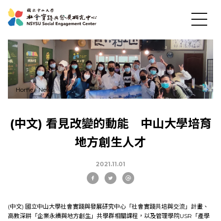
Home
-
News
News
(中文) 看見改變的動能 中山大學培育
地方創生人才
About US
2021.11.01
Social Practices
(中文) 國立中山大學社會實踐與發展研究中心「社會實踐共培與交流」計畫、
Education
高教深耕「企業永續與地方創生」共學群相關課程，以及管理學院USR「產學