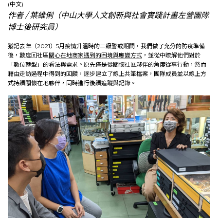
News
(中文)
作者 / 葉維俐（中山大學人文創新與社會實踐計畫左營團隊
博士後研究員）
About US
猶記去年（2021）5月疫情升溫時的三級警戒期間，我們做了充分的防疫準備
後，數度回社區
關心在地商家遇到的困境與應變方式
，並從中瞭解他們對於
Social Practices
「數位轉型」的看法與需求。原先僅是從關懷社區夥伴的角度從事行動，然而
藉由走訪過程中得到的回饋，逐步建立了線上共筆檔案，團隊成員並以線上方
式持續關懷在地夥伴，同時進行後續追蹤與記錄。
Education
Research
Link
中