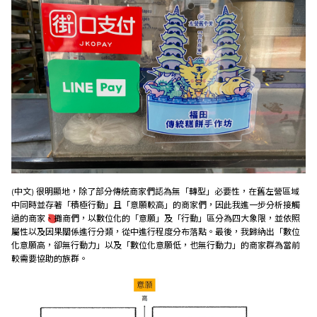
(中文) 很明顯地，除了部分傳統商家們認為無「轉型」必要性，在舊左營區域
中同時並存著「積極行動」且「意願較高」的商家們，因此我進一步分析接觸
過的商家、攤商們，以數位化的「意願」及「行動」區分為四大象限，並依照
屬性以及因果關係進行分類，從中進行程度分布落點。最後，我歸納出「數位
化意願高，卻無行動力」以及「數位化意願低，也無行動力」的商家群為當前
較需要協助的族群。