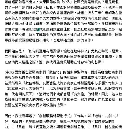
可能短期內看不出來，大學團隊成員「介入」社區究竟是玩真的？還是玩假
的？一時半刻也難以評斷。因此，在面對諸多實際困難及阻礙之下，我也不願
貿然地展開行動，幸好在幾次校內會議報告時，計畫主持人王宏仁老師及左營
區召集人李思嫺老師給予大力的支持，讓我除了尋求校內可能的協助，也能無
後顧之憂地向外尋找資源。不過部分協助數位轉型的外部單位，多以商業利益
作為考量，希望能短期就能達到效益最佳化，但是社區商家需要的卻是多一點
時間互動交流，深入了解轉型的實際內涵，進而評估自己的需求和能量。因此
尋找外部資源的過程並不順利，也難以確立進一步的合作。
我開始反思：「如何利運用有限資源，協助在地夥伴？」尤其在時間、經費、
工作量的種種壓力之下，除了陪伴及協助社區能夠關懷和參與公共事務，更想
在疫情尚未遠離之際，進一步找尋能實質幫助在地夥伴的利基點。
(中文) 面對舊左營區商家們「數位化」的諸多轉型障礙，我認為應協助商家們
檢視並盤點自身需要藉由「數位化」解決的問題，讓其真正找到轉型的需求。
若貿然導入「數位轉型」反而會造成許多商家在轉型過程中必須額外增加人力
（原本就已經人力短缺了），以及經費支出（這是許多接班人難以說服掌權的
第一代老闆的原因），這對他們來說都會是「有負擔」的轉型。因此，若以較
為輕量且無痛導入的方式，從軟性的「新知分享、觀念建構」作為出發點，對
於舊左營區傳統商家們來說較能夠接受。
因此，我主導籌辦了「創新服務轉型進行式」工作坊，以「增能、共創、共
好」為目的，希望能藉由活動達到「增能—增加抵抗疫情、數位轉型的能
力」、「共創—跨世代互動交流，期迸發出創新思維」、「共好—舊左營的商