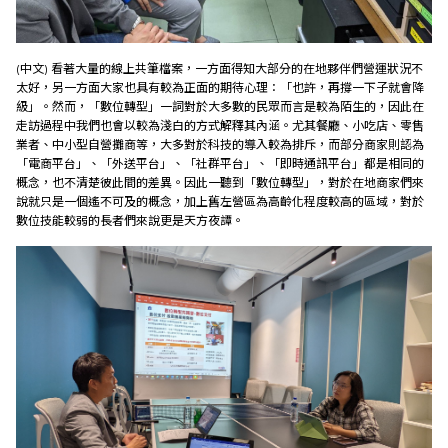
(中文) 看著大量的線上共筆檔案，一方面得知大部分的在地夥伴們營運狀況不
太好，另一方面大家也具有較為正面的期待心理：「也許，再撐一下子就會降
級」。然而，「數位轉型」一詞對於大多數的民眾而言是較為陌生的，因此在
走訪過程中我們也會以較為淺白的方式解釋其內涵。尤其餐廳、小吃店、零售
業者、中小型自營攤商等，大多對於科技的導入較為排斥，而部分商家則認為
「電商平台」、「外送平台」、「社群平台」、「即時通訊平台」都是相同的
概念，也不清楚彼此間的差異。因此一聽到「數位轉型」，對於在地商家們來
說就只是一個遙不可及的概念，加上舊左營區為高齡化程度較高的區域，對於
數位技能較弱的長者們來說更是天方夜譚。