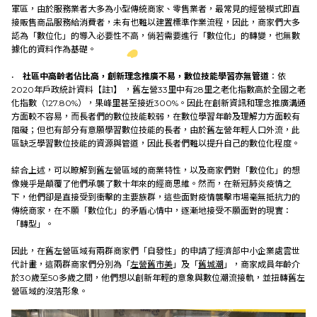
軍區，由於服務業者大多為小型傳統商家、零售業者，最常見的經營模式即直
接販售商品服務給消費者，未有也難以建置標準作業流程，因此，商家們大多
認為「數位化」的導入必要性不高，倘若需要進行「數位化」的轉變，也無數
據化的資料作為基礎。
•
社區中高齡者佔比高，創新理念推廣不易，數位技能學習亦無管道
：依
2020年戶政統計資料【註1】 ，舊左營33里中有28里之老化指數高於全國之老
化指數（127.80%），果峰里甚至接近300%。因此在創新資訊和理念推廣溝通
方面較不容易，而長者們的數位技能較弱，在數位學習年齡及理解力方面較有
阻礙；但也有部分有意願學習數位技能的長者，由於舊左營年輕人口外流，此
區缺乏學習數位技能的資源與管道，因此長者們難以提升自己的數位化程度。
綜合上述，可以瞭解到舊左營區域的商業特性，以及商家們對「數位化」的想
像幾乎是顛覆了他們承襲了數十年來的經商思維。然而，在新冠肺炎疫情之
下，他們卻是直接受到衝擊的主要族群，這些面對疫情襲擊市場毫無抵抗力的
傳統商家，在不願「數位化」的矛盾心情中，逐漸地接受不願面對的現實：
「轉型」。
因此，在舊左營區域有兩群商家們「自發性」的申請了經濟部中小企業處雲世
代計畫，這兩群商家們分別為「
左營舊市美
」及「
舊城潮
」，商家成員年齡介
於30歲至50多歲之間，他們想以創新年輕的意象與數位潮流接軌，並扭轉舊左
營區域的沒落形象。