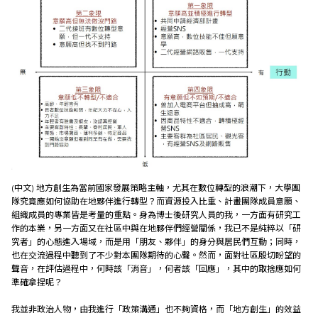
(中文) 地方創生為當前國家發展策略主軸，尤其在數位轉型的浪潮下，大學團
隊究竟應如何協助在地夥伴進行轉型？而資源投入比重、計畫團隊成員意願、
組織成員的專業皆是考量的重點。身為博士後研究人員的我，一方面有研究工
作的本業，另一方面又在社區中與在地夥伴們經營關係，我已不是純粹以「研
究者」的心態進入場域，而是用「朋友、夥伴」的身分與居民們互動；同時，
也在交流過程中聽到了不少對本團隊期待的心聲。然而，面對社區殷切盼望的
聲音，在評估過程中，何時該「消音」，何者該「回應」，其中的取捨應如何
準確拿捏呢？
我並非政治人物，由我進行「政策溝通」也不夠資格，而「地方創生」的效益