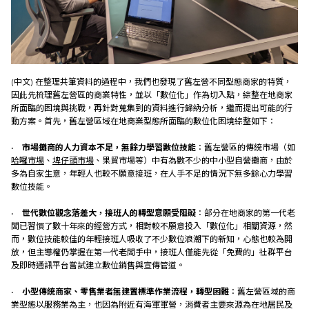
(中文) 在整理共筆資料的過程中，我們也發現了舊左營不同型態商家的特質，
因此先梳理舊左營區的商業特性，並以「數位化」作為切入點，綜整在地商家
所面臨的困境與挑戰，再針對蒐集到的資料進行歸納分析，繼而提出可能的行
動方案。首先，舊左營區域在地商業型態所面臨的數位化困境綜整如下：
•
市場攤商的人力資本不足，無餘力學習數位技能
：舊左營區的傳統市場（如
哈囉市場
、
埤仔頭市場
、果貿市場等）中有為數不少的中小型自營攤商，由於
多為自家生意，年輕人也較不願意接班，在人手不足的情況下無多餘心力學習
數位技能。
•
世代數位觀念落差大，接班人的轉型意願受阻礙
：部分在地商家的第一代老
闆已習慣了數十年來的經營方式，相對較不願意投入「數位化」相關資源，然
而，數位技能較佳的年輕接班人吸收了不少數位浪潮下的新知，心態也較為開
放，但主導權仍掌握在第一代老闆手中，接班人僅能先從「免費的」社群平台
及即時通訊平台嘗試建立數位銷售與宣傳管道。
•
小型傳統商家、零售業者無建置標準作業流程，轉型困難
：舊左營區域的商
業型態以服務業為主，也因為附近有海軍軍營，消費者主要來源為在地居民及