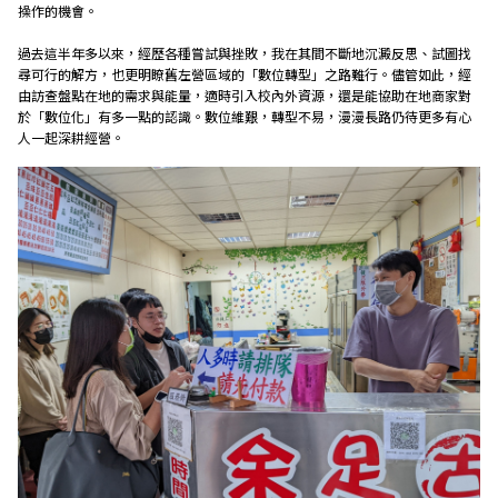
操作的機會。
過去這半年多以來，經歷各種嘗試與挫敗，我在其間不斷地沉澱反思、試圖找
尋可行的解方，也更明瞭舊左營區域的「數位轉型」之路難行。儘管如此，經
由訪查盤點在地的需求與能量，適時引入校內外資源，還是能協助在地商家對
於「數位化」有多一點的認識。數位維艱，轉型不易，漫漫長路仍待更多有心
人一起深耕經營。