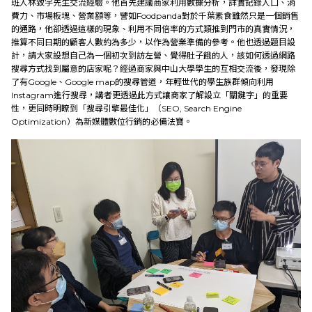
班人林致宇先生交流經驗。他首先建議商家利用數據分析，詳實記錄人口、消
費力、市場板塊、營業額等，譬如Foodpanda對於千葉素食雖然只是一個銷售
的通路，他卻透過這樣的現象、利用不同倍率的方式類推到門市的真實情況，
推算不同日期的顧客人數約為多少，以作為營業準備的參考。他也透過題目設
計，請大家設想自己為一個初次到訪左營、覺得肚子餓的人，該如何透過網路
搜尋方式找到屬意的店家呢？經過商家與中山大學學生的互相交流後，發現除
了有Google、Google map的搜尋管道，年輕世代的學生族群傾向利用
Instagram進行搜尋，講者更透過此方式讓商家了解設立「關鍵字」的重要
性，更同時明瞭到「搜尋引擎最佳化」（SEO, Search Engine
Optimization）為新媒體數位行銷的必備法寶。