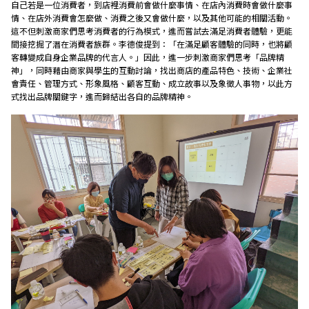
自己若是一位消費者，到店裡消費前會做什麼事情、在店內消費時會做什麼事
情、在店外消費會怎麼做、消費之後又會做什麼，以及其他可能的相關活動。
這不但刺激商家們思考消費者的行為模式，進而嘗試去滿足消費者體驗，更能
間接挖掘了潛在消費者族群。李德俊提到：「在滿足顧客體驗的同時，也將顧
客轉變成自身企業品牌的代言人。」因此，進一步刺激商家們思考「品牌精
神」，同時藉由商家與學生的互動討論，找出商店的產品特色、技術、企業社
會責任、管理方式、形象風格、顧客互動、成立故事以及象徵人事物，以此方
式找出品牌關鍵字，進而歸結出各自的品牌精神。