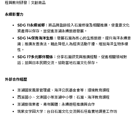
程與教材研發｜文創商品
永續影響力
SDG 11
永續城鄉：
將品牌盈餘投入石滬修復及相關推廣，使重要文化
資產得以保存，並促進澎湖永續旅遊發展。
SDG 14
保育海洋生態：
發展石滬為核心的生態旅遊，提升海洋永續意
識；推廣友善漁法，藉此降低人為經濟活動干擾、增加海洋生物多樣
性。
SDG 17
多元夥伴關係：
分享石滬研究與推廣經驗，促進相關領域對
話；並與日本民間交流，協助當地石滬文化保存。
外部合作經歷
澎湖國家風景管理處、海洋公民基金會等：環境教育課程
西溪國小、文澳國小等澎湖中小學：石滬、海洋教育課程
澎湖旅宿業者、青年團體：永續遊程推廣與合作
筑紫女学园大学：台日石滬文化交流與石垣島實地調查工作坊