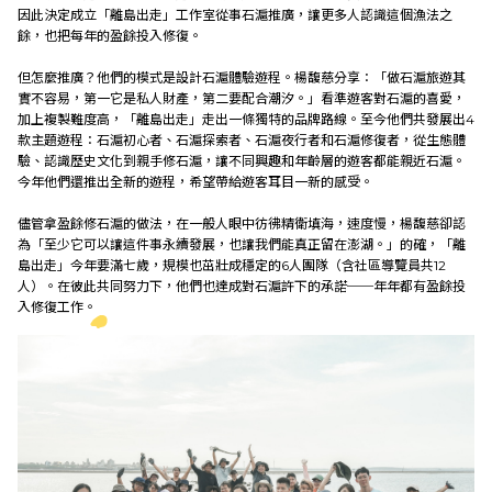
因此決定成立「離島出走」工作室從事石滬推廣，讓更多人認識這個漁法之
餘，也把每年的盈餘投入修復。
但怎麼推廣？他們的模式是設計石滬體驗遊程。楊馥慈分享：「做石滬旅遊其
實不容易，第一它是私人財產，第二要配合潮汐。」看準遊客對石滬的喜愛，
加上複製難度高，「離島出走」走出一條獨特的品牌路線。至今他們共發展出4
款主題遊程：石滬初心者、石滬探索者、石滬夜行者和石滬修復者，從生態體
驗、認識歷史文化到親手修石滬，讓不同興趣和年齡層的遊客都能親近石滬。
今年他們還推出全新的遊程，希望帶給遊客耳目一新的感受。
儘管拿盈餘修石滬的做法，在一般人眼中彷彿精衛填海，速度慢，楊馥慈卻認
為「至少它可以讓這件事永續發展，也讓我們能真正留在澎湖。」的確，「離
島出走」今年要滿七歲，規模也茁壯成穩定的6人團隊（含社區導覽員共12
人）。在彼此共同努力下，他們也達成對石滬許下的承諾──年年都有盈餘投
入修復工作。