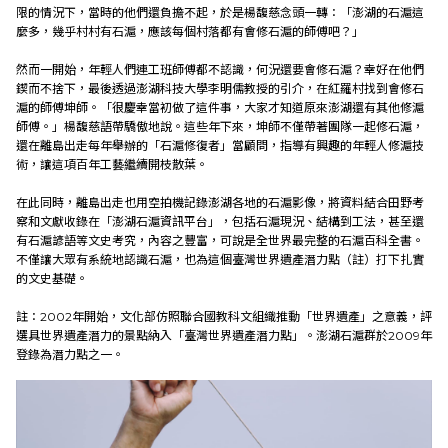
限的情況下，當時的他們還負擔不起，於是楊馥慈念頭一轉：「澎湖的石滬這
麼多，幾乎村村有石滬，應該每個村落都有會修石滬的師傅吧？」
然而一開始，年輕人們連工班師傅都不認識，何況還要會修石滬？幸好在他們
鍥而不捨下，最後透過澎湖科技大學李明儒教授的引介，在紅羅村找到會修石
滬的師傅坤師。「很慶幸當初做了這件事，大家才知道原來澎湖還有其他修滬
師傅。」楊馥慈語帶驕傲地說。這些年下來，坤師不僅帶著團隊一起修石滬，
還在離島出走每年舉辦的「石滬修復者」當顧問，指導有興趣的年輕人修滬技
術，讓這項百年工藝繼續開枝散葉。
在此同時，離島出走也用空拍機記錄澎湖各地的石滬影像，將資料結合田野考
察和文獻收錄在「澎湖石滬資訊平台」，包括石滬現況、結構到工法，甚至還
有石滬諺語等文史考究，內容之豐富，可說是全世界最完整的石滬百科全書。
不僅讓大眾有系統地認識石滬，也為這個臺灣世界遺產潛力點（註）打下扎實
的文史基礎。
註：2002年開始，文化部仿照聯合國教科文組織推動「世界遺產」之意義，評
選具世界遺產潛力的景點納入「臺灣世界遺產潛力點」。澎湖石滬群於2009年
登錄為潛力點之一。