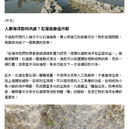
(中文)
人跟海洋如何共處？石滬是最佳示範
不過既然現代人幾乎不以石滬捕魚，費心修復它的意義何在？對於這個問題，
楊馥慈先給了一個務實的答案。
「這幾年我們找學者做過環境影響力研究，證實石滬對海洋有正面效益。」楊
馥慈解釋，石滬是一種被動式漁法，漁民可以挑選體型相對成熟的魚，而非一
網打盡；如果當天沒去捕撈，魚兒也能在下一次漲潮回到大海。
此外，石滬全靠石頭一層層堆疊，不使用水泥等人工黏著劑，不會破壞生態。
加上滬體有縫隙，容易附生藻類，可以提供類似人工魚礁的功能，反倒成為小
魚小蝦的海中樂園，形成豐富多元的生態系。凡是關注「離島出走」粉專就知
道，團隊屢次分享在石滬發現瀕危物種「鱟」的蹤跡，足見它對於海洋永續的
重要性。