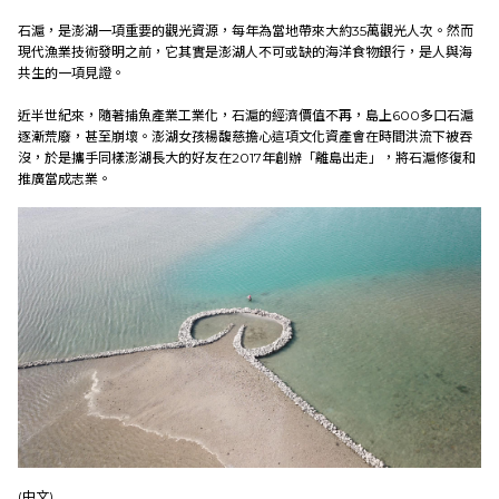
News
石滬，是澎湖一項重要的觀光資源，每年為當地帶來大約35萬觀光人次。然而
現代漁業技術發明之前，它其實是澎湖人不可或缺的海洋食物銀行，是人與海
共生的一項見證。
About US
近半世紀來，隨著捕魚產業工業化，石滬的經濟價值不再，島上600多口石滬
逐漸荒廢，甚至崩壞。澎湖女孩楊馥慈擔心這項文化資產會在時間洪流下被吞
Social Practices
沒，於是攜手同樣澎湖長大的好友在2017年創辦「離島出走」，將石滬修復和
推廣當成志業。
Education
Research
Link
中
(中文)