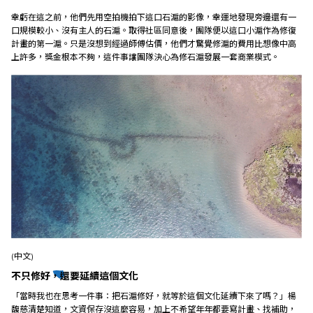
幸虧在這之前，他們先用空拍機拍下這口石滬的影像，幸運地發現旁邊還有一
口規模較小、沒有主人的石滬。取得社區同意後，團隊便以這口小滬作為修復
計畫的第一滬。只是沒想到經過師傅估價，他們才驚覺修滬的費用比想像中高
上許多，獎金根本不夠，這件事讓團隊決心為修石滬發展一套商業模式。
(中文)
不只修好，還要延續這個文化
「當時我也在思考一件事：把石滬修好，就等於這個文化延續下來了嗎？」楊
馥慈清楚知道，文資保存沒這麼容易，加上不希望年年都要寫計畫、找補助，