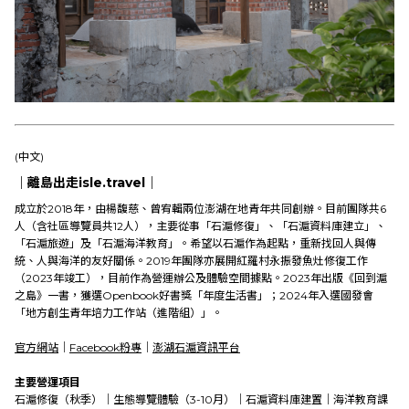
(中文)
｜離島出走isle.travel｜
成立於2018年，由楊馥慈、曾宥輯兩位澎湖在地青年共同創辦。目前團隊共6
人（含社區導覽員共12人），主要從事「石滬修復」、「石滬資料庫建立」、
「石滬旅遊」及「石滬海洋教育」。希望以石滬作為起點，重新找回人與傳
統、人與海洋的友好關係。2019年團隊亦展開紅羅村永振發魚灶修復工作
（2023年竣工），目前作為營運辦公及體驗空間據點。2023年出版《回到滬
之島》一書，獲選Openbook好書獎「年度生活書」；2024年入選國發會
「地方創生青年培力工作站（進階組）」。
官方網站
｜
Facebook粉專
｜
澎湖石滬資訊平台
主要營運項目
石滬修復（秋季）｜生態導覽體驗（3-10月）｜石滬資料庫建置｜海洋教育課