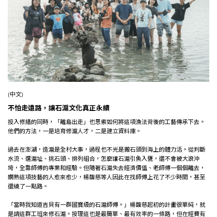
(中文)
不怕走遠路，讓石滬文化真正永續
投入修繕的同時，「離島出走」也思索如何將這項漁法背後的工藝傳承下去。
他們的方法，一是培育修滬人才，二是建立資料庫。
過去在澎湖，造滬是全村大事，過程也不光是搬石頭到海上的體力活。從判斷
水流、選滬址、挑石頭、排列組合，怎麼讓石滬引魚入甕，還不會被大浪沖
垮，全靠師傅的專業和經驗。但隨著石滬失去經濟價值、老師傅一個個離去，
嫻熟這項技藝的人愈來愈少，楊馥慈等人因此在找師傅上花了不少時間，甚至
還繞了一點路。
「當時我知道吉貝有一群國寶級的石滬師傅。」楊馥慈起初的計畫很單純，就
是請這群工班來修石滬。按理這也是最簡單、最有效率的一條路，但在經費有