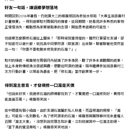
好友一句話，讓返鄉夢想落地
時間回到2016年暑假，仍就讀大二的楊馥慈因為參加水保局「大專生洄游農村
計畫競賽」，得到返鄉駐村兩個月的機會。這段期間，她看見許多熟悉的事物
正慢慢消失，觸動想為家鄉做點事的念頭，開始思考返鄉的可能性。
但返鄉怎麼跟修石滬扯上關係？「那時候我蠻徬徨的，雖然打算留在澎湖，卻
不知道可以做什麼，就找高中同學阿源（歐宸源）出來聊。聊著聊著他突然冒
出一句：『你要不要乾脆來修我家的石滬？』」
駐村的緣故，楊馥慈在兩個月內結識了許多漁民、聽了許多未曾聽聞的故事，
加上本身對傳統漁法很感興趣，便聽從阿源的建議，隔年繼續參加洄游農村二
次方行動計畫，以獎金為基金，把「修石滬」當作創業第一步。
得到滬主首肯，才發現修一口滬是天價
「但說來好笑，我連修石滬的師傅都找到了，才驚覺把一口滬修到好，費用可
能直逼百萬。」楊馥慈笑說。
這中間還有個小插曲，由於澎湖石滬屬於私人財產，而且視滬的規模，「滬
主」可能有一名到數名。為了修阿源家的石滬，楊馥慈與團隊夥伴找來產權人
召開「滬主大會」，沒想到說完理念和計畫，立刻就被其中一位滬主拒絕。
「當下真的蠻沮喪啦。」楊馥慈笑笑地說。