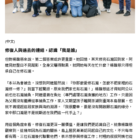
(中文)
修復人與過去的連結，認識「我是誰」
但對楊馥慈來說，第二個答案或許更重要。她回憶，某天修完石滬回到家，阿
嬤見她整日不見蹤影，全身又曬得黝黑，就問她每天在忙什麼？楊馥慈只得坦
承自己在修石滬。
「本以為會被念，沒想到阿嬤居然說：『你那麼愛修石滬，怎麼不把家裡的石
滬修一修？』我當下超驚訝，原來我們家也有石滬！」楊馥慈這才得知阿公以
前也在石滬捕魚，阿嬤還曾在魚灶（專門處理石滬漁獲的地方）工作。只是因
為父親沒有繼續從事捕魚工作，家人又期望孩子離開澎湖到臺灣本島發展，也
就不曾提起這段家族與海的淵源。「我很慶幸，要是沒有開啟跟石滬的緣分，
家中那口滬是不是就斷送在我們這一代手上？」
用這個角度來看，修復石滬更深一層價值，是讓我們更認識自己。就像楊馥慈
觀察到，這幾年因為石滬的關係，島上居民漸漸認同起自己的文化，不只每年
都有兩、三位石滬後代聯繫他們，表示想參與修復工作；村裡的叔叔阿姨也從