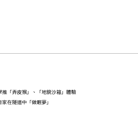
學推「弄皮猴」、「地貌沙箱」體驗
術家在隧道中「做眠夢」