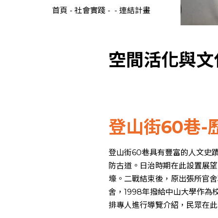
首頁
-
社會實踐
-
-
連結計畫
空間活化與文
登山街60巷
登山街60巷具有豐富的人文史
防古道。日治時期在此設置展望
壕。二戰結束後，原出張所官舍
舍，1998年撥給中山大學作
排專人進行導覽介紹，民眾在此