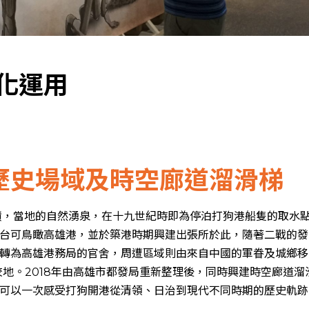
化運用
-歷史場域及時空廊道溜滑梯
蹟，當地的自然湧泉，在十九世紀時即為停泊打狗港船隻的取水
台可鳥瞰高雄港，並於築港時期興建出張所於此，隨著二戰的發
轉為高雄港務局的官舍，周遭區域則由來自中國的軍眷及城鄉移
為校地。2018年由高雄市都發局重新整理後，同時興建時空廊道
可以一次感受打狗開港從清領、日治到現代不同時期的歷史軌跡