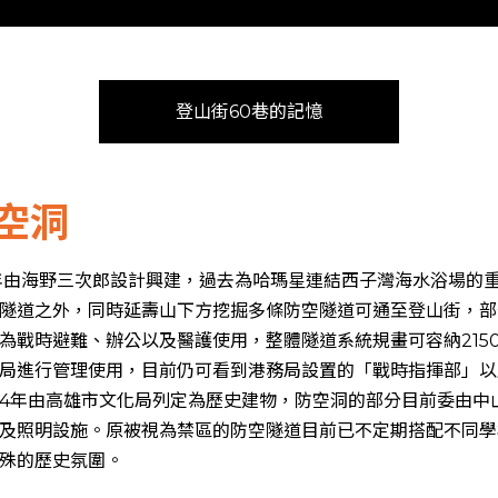
登山街60巷的記憶
空洞
7年由海野三次郎設計興建，過去為哈瑪星連結西子灣海水浴場的
隧道之外，同時延壽山下方挖掘多條防空隧道可通至登山街，部
為戰時避難、辦公以及醫護使用，整體隧道系統規畫可容納215
局進行管理使用，目前仍可看到港務局設置的「戰時指揮部」以
04年由高雄市文化局列定為歷史建物，防空洞的部分目前委由中
及照明設施。原被視為禁區的防空隧道目前已不定期搭配不同學
殊的歷史氛圍。