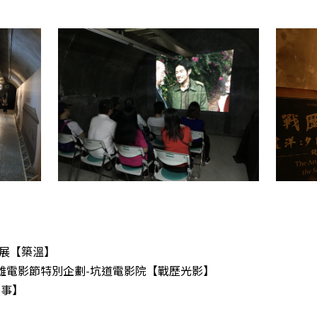
成果展【築溫】
2019高雄電影節特別企劃-坑道電影院【戰歷光影】
常事】