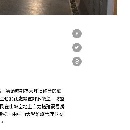
社會實踐
教育發展
研究成果
外部連結
點，清領時期為大坪頂砲台的駐
生也於此處設置許多碉堡、防空
民在山坡空地上自力搭建簡易房
溜滑梯，由中山大學維護管理並安
EN
。