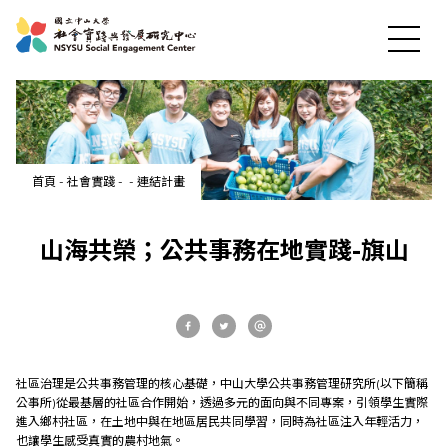
首頁
-
社會實踐
-
-
連結計畫
最新消息
山海共榮；公共事務在地實踐-旗山
關於中心
社會實踐
社區治理是公共事務管理的核心基礎，中山大學公共事務管理研究所(以下簡稱
公事所)從最基層的社區合作開始，透過多元的面向與不同專案，引領學生實際
教育發展
進入鄉村社區，在土地中與在地區居民共同學習，同時為社區注入年輕活力，
也讓學生感受真實的農村地氣。