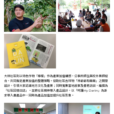
大林社區則以特色作物「檸檬」作為產業加值構想，公事所師生與校外業師結
合，共同擬定產業加值的整體策略。協助社區吉祥物「林爺爺和萌萌」之開發
設計，引領大家認識地方文化及產業；同時蒐集當地故事及耆老訪談，編撰為
「社區回憶日誌」。並將社區精神導入產品設計，以「呵護My Darlin」為訴
求帶入農產品中，同時為產品加值並提升社區形象。