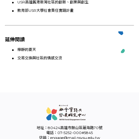
USR高雄舊港新灣社區的創新、創業與創生
教育部USR大學社會責任實踐計畫
延伸閱讀
檸靜的夏天
交易交換與社區的情感交流
地址：80424高雄市鼓山區蓮海路70號
電話：07-5252-000#5845
信箱：engage@mail.nsysu.edu.tw