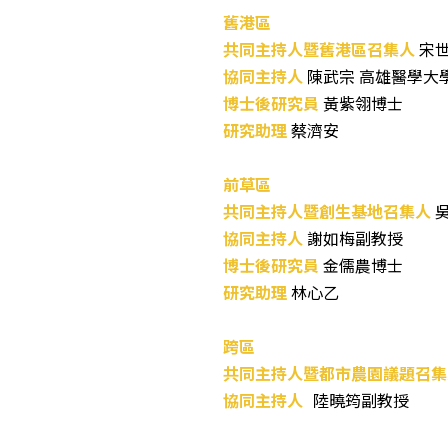
舊港區
共同主持人暨舊港區召集人
宋
協同主持人
陳武宗 高雄醫學大
博士後研究員
黃紫翎博士
研究助理
蔡濟安
前草區
共同主持人暨
創生基地召集人
吳
協同主持人
謝如梅副教授
博士後研究員
金儒農博士
研究助理
林心乙
跨區
共同主持人暨都市農園議題召集
協同主持人
陸曉筠副教授