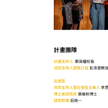
計畫團隊
計畫主持人
鄭英耀校長
共同主持人暨執行長
彭渰雯教
左營區
共同主持人暨左營區召集人
李
博士後研究員
葉維俐博士
研究助理
莊政一