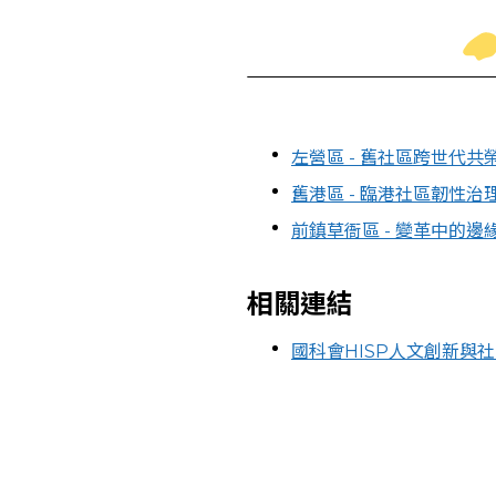
左營區 - 舊社區跨世代
舊港區 - 臨港社區韌性
前鎮草衙區 - 變革中的邊
相關連結
國科會HISP人文創新與