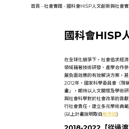
首頁
-
社會實踐
-
國科會HISP人文創新與社會
國科會HIS
在全球化競爭下，社會追求經濟
領域藉著技術研發、產學合作參
展負面效應的有效解決方案，甚
2012年，國家科學委員會（
畫」，期待以人文關懷及學術研
與社會科學對於社會改革的貢獻
行社會責任，建立多元學術典範
(以上計畫說明取自
新作坊
)
2018-2022【