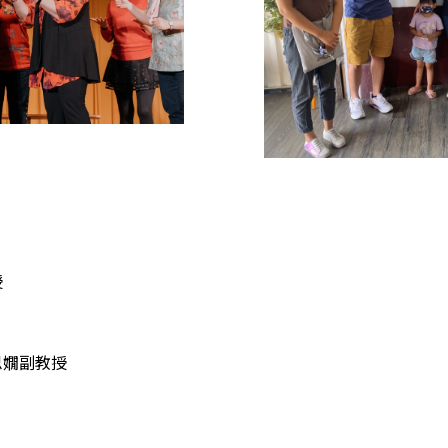
授
思嫺副教授