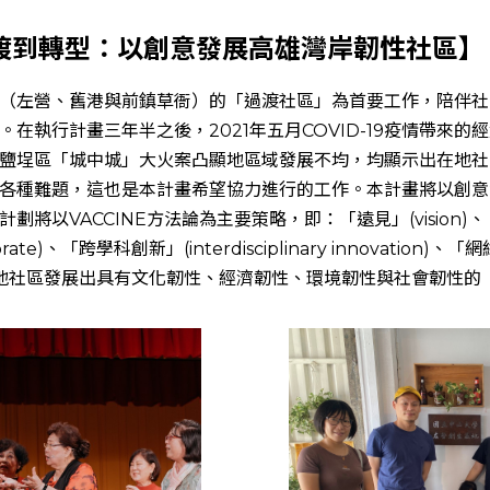
【從過渡到轉型：以創意發展高雄灣岸韌性社區】
（左營、舊港與前鎮草衙）的「過渡社區」為首要工作，陪伴社
在執行計畫三年半之後，2021年五月COVID-19疫情帶來
鹽埕區「城中城」大火案凸顯地區域發展不均，均顯示出在地社
各種難題，這也是本計畫希望協力進行的工作。本計畫將以創意
以VACCINE方法論為主要策略，即：「遠見」(vision)、「同
aborate)、「跨學科創新」(interdisciplinary innovation)
養在地社區發展出具有文化韌性、經濟韌性、環境韌性與社會韌性的