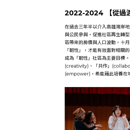
2022-2024 
在過去三年半以介入高雄灣岸地
與公民參與，促進社區再生轉型。
區帶來的房價與人口波動，十月
「韌性」，才能有效面對相關的
成為「韌性」社區為主要目標。計劃將
(creativity)、「共作」(coll
(empower)，希能藉此培