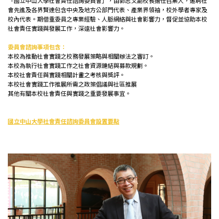
「國立中山大學社會責任諮詢委員會」，由郭志文副校長擔任召集人，邀聘社
會先進及各界賢達包含中央及地方公部門代表、產業界領袖，校外學者專家及
校內代表。期借重委員之專業經驗、人脈網絡與社會影響力，督促並協助本校
教育發展
社會責任實踐與發展工作，深遠社會影響力。
委員會諮詢事項包含：
研究成果
本校為推動社會實踐之校務發展策略與相關辦法之審訂。
本校為執行社會實踐工作之社會資源鏈結與募款規劃。
本校社會責任與實踐相關計畫之考核與獎評。
本校社會實踐工作推展所需之政策倡議與社區推展
外部連結
其他有關本校社會責任與實踐之重要發展事宜。
國立中山大學社會責任諮詢委員會設置要點
EN