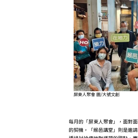
屏東人聚會 圖/大號文創
每月的「屏東人聚會」，面對面
的契機，「緱邑講堂」則是邀請