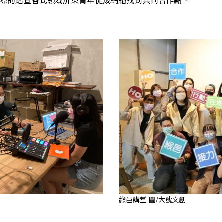
際的踏查各式領域屏東青年促成網絡找到共同合作點。
緱邑講堂 圖/大號文創