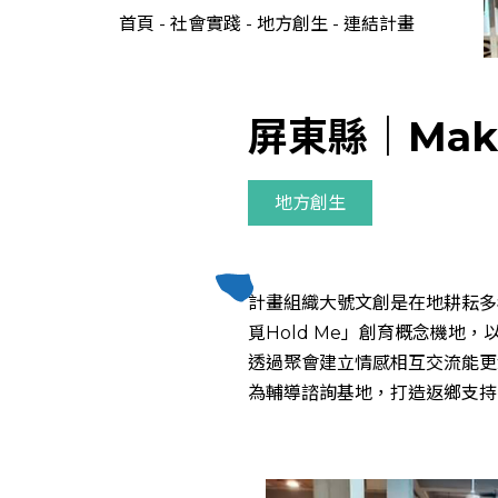
首頁
-
社會實踐
-
地方創生
-
連結計畫
屏東縣｜Mak
地方創生
計畫組織大號文創是在地耕耘多
覓Hold Me」創育概念機地
透過聚會建立情感相互交流能更
為輔導諮詢基地，打造返鄉支持