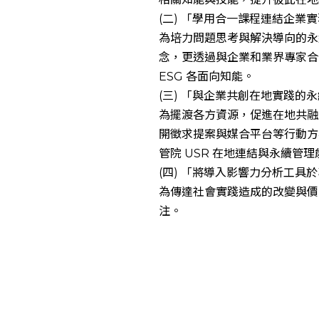
(二) 「學用合一課程連結企業
為培力問題思考與解決導向的永
念，更透過與企業和業界專家合
ESG 各面向知能。
(三) 「與企業共創在地實踐的
為擺渡各方資源，促進在地共融，透
開徵求提案與媒合平台等行動方
管院 USR 在地連結與永續管理
(四) 「將導入影響力分析工具
為傳達社會實踐造成的改變與價
注。