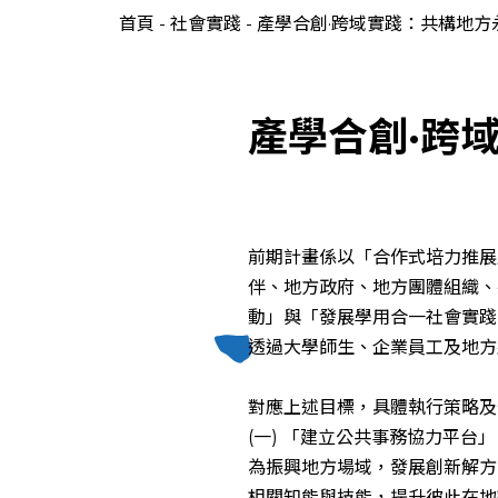
首頁
-
社會實踐
-
產學合創·跨域實踐：共構地方
產學合創·跨
前期計畫係以「合作式培力推展服務」（C
伴、地方政府、地方團體組織、
動」與「發展學用合一社會實踐
透過大學師生、企業員工及地方
對應上述目標，具體執行策略及
(一) 「建立公共事務協力平台」
為振興地方場域，發展創新解方
相關知能與技能，提升彼此在地