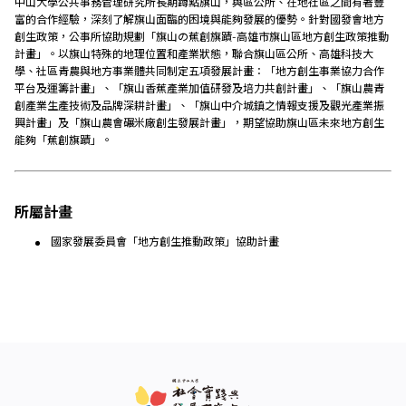
中山大學公共事務管理研究所長期蹲點旗山，與區公所、在地社區之間有著豐
富的合作經驗，深刻了解旗山面臨的困境與能夠發展的優勢。針對國發會地方
創生政策，公事所協助規劃「旗山の蕉創旗蹟-高雄市旗山區地方創生政策推動
計畫」。以旗山特殊的地理位置和產業狀態，聯合旗山區公所、高雄科技大
學、社區青農與地方事業體共同制定五項發展計畫：「地方創生事業協力合作
平台及運籌計畫」、「旗山香蕉產業加值研發及培力共創計畫」、「旗山農青
創產業生產技術及品牌深耕計畫」、「旗山中介城鎮之情報支援及觀光產業振
興計畫」及「旗山農會碾米廠創生發展計畫」，期望協助旗山區未來地方創生
能夠「蕉創旗蹟」。
所屬計畫
國家發展委員會「地方創生推動政策」協助計畫