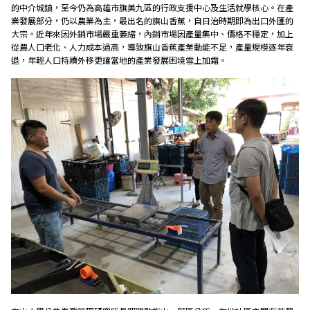
的中介城鎮，至今仍為高雄市旗美九區的行政支援中心及生活就學核心。在產
業發展部分，仍以農業為主，最出名的旗山香蕉，自日治時期即為出口外匯的
外部連結
大宗。近年來因外銷市場嚴重萎縮，內銷市場因產量集中、價格不穩定，加上
從農人口老化、人力成本過高，導致旗山香蕉產業動能不足，產量規模逐年衰
退，年輕人口持續外移更讓當地的產業發展困境雪上加霜。
EN