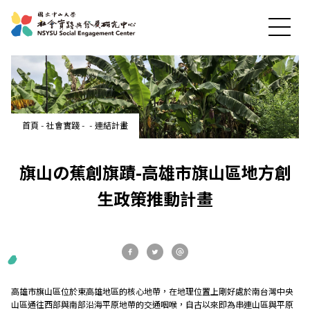
最新消息
首頁
-
社會實踐
-
-
連結計畫
關於中心
旗山の蕉創旗蹟-高雄市旗山區地方創
生政策推動計畫
社會實踐
教育發展
高雄市旗山區位於東高雄地區的核心地帶，在地理位置上剛好處於南台灣中央
研究成果
山區通往西部與南部沿海平原地帶的交通咽喉，自古以來即為串連山區與平原