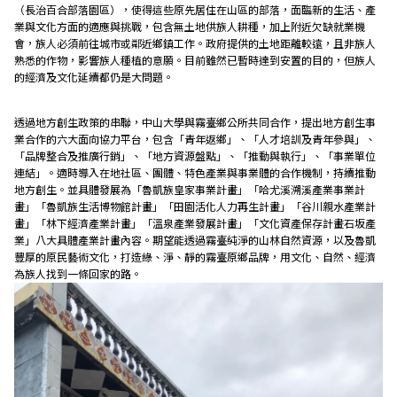
研究成果
（長治百合部落園區），使得這些原先居住在山區的部落，面臨新的生活、產
業與文化方面的適應與挑戰，包含無土地供族人耕種，加上附近欠缺就業機
會，族人必須前往城市或鄰近鄉鎮工作。政府提供的土地距離較遠，且非族人
外部連結
熟悉的作物，影響族人種植的意願。目前雖然已暫時達到安置的目的，但族人
的經濟及文化延續都仍是大問題。
透過地方創生政策的串聯，中山大學與霧臺鄉公所共同合作，提出地方創生事
EN
業合作的六大面向協力平台，包含「青年返鄉」、「人才培訓及青年參與」、
「品牌整合及推廣行銷」、「地方資源盤點」、「推動與執行」、「事業單位
連結」。適時導入在地社區、團體、特色產業與事業體的合作機制，持續推動
地方創生。並具體發展為「魯凱族皇家事業計畫」「哈尤溪溯溪產業事業計
畫」「魯凱族生活博物館計畫」「田園活化人力再生計畫」「谷川親水產業計
畫」「林下經濟產業計畫」「溫泉產業發展計畫」「文化資產保存計畫石坂產
業」八大具體產業計畫內容。期望能透過霧臺純淨的山林自然資源，以及魯凱
豐厚的原民藝術文化，打造綠、淨、靜的霧臺原鄉品牌，用文化、自然、經濟
為族人找到一條回家的路。