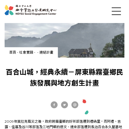
首頁
-
社會實踐
-
-
連結計畫
最新消息
百合山城，經典永續－屏東縣霧臺鄉民
關於中心
族發展與地方創生計畫
社會實踐
教育發展
2009年莫拉克風災之後，政府將霧臺鄉的好茶部落遷到禮納里，而阿禮、吉
露、佳暮及谷川等部落及三地門鄉的德文、達來部落遷到長治百合永久屋基地