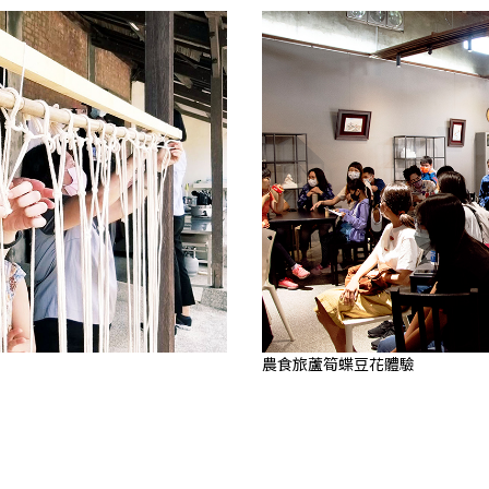
農食旅蘆筍蝶豆花體驗