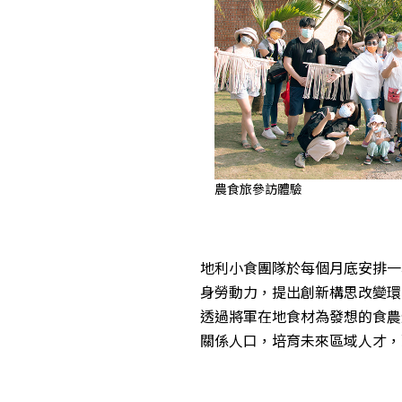
農食旅參訪體驗
地利小食團隊於每個月底安排一
身勞動力，提出創新構思改變環
透過將軍在地食材為發想的食農
關係人口，培育未來區域人才，