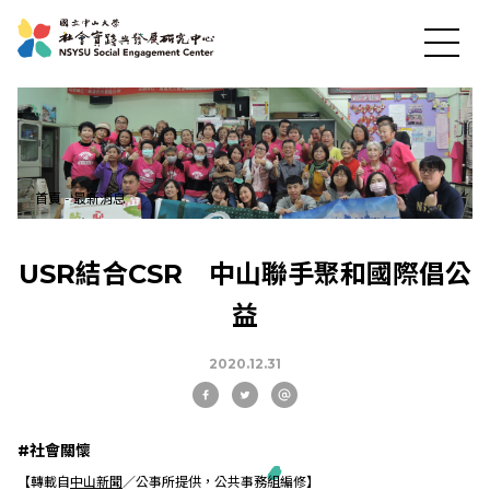
首頁
-
最新消息
USR結合CSR 中山聯手聚和國際倡公
最新消息
益
關於中心
2020.12.31
社會實踐
#社會關懷
教育發展
【轉載自
中山新聞
／公事所提供，公共事務組編修】