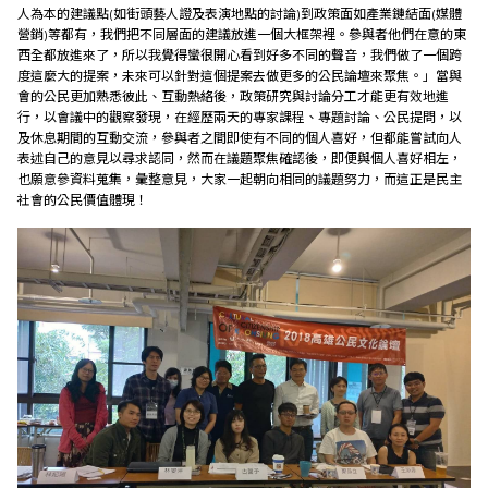
人為本的建議點(如街頭藝人證及表演地點的討論)到政策面如產業鏈結面(媒體
營銷)等都有，我們把不同層面的建議放進一個大框架裡。參與者他們在意的東
西全都放進來了，所以我覺得蠻很開心看到好多不同的聲音，我們做了一個跨
度這麼大的提案，未來可以針對這個提案去做更多的公民論壇來聚焦。」當與
會的公民更加熟悉彼此、互動熱絡後，政策研究與討論分工才能更有效地進
行，以會議中的觀察發現，在經歷兩天的專家課程、專題討論、公民提問，以
及休息期間的互動交流，參與者之間即使有不同的個人喜好，但都能嘗試向人
表述自己的意見以尋求認同，然而在議題聚焦確認後，即便與個人喜好相左，
也願意參資料蒐集，彙整意見，大家一起朝向相同的議題努力，而這正是民主
社會的公民價值體現！