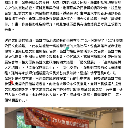
教育發展
創新計劃，帶動居民公共參與，凝聚地方認同感；同時，藉由對社會環境與地
方文化的實地訪查、資料蒐集與分析，進而形成公民參與的實踐計劃，並且結
合當地社群的力量，來帶動在地實踐。透過這項計畫中山大學與新浜碼頭藝術
學會攜手合作，希望以影像及視覺藝術為媒介，結合文化論壇，推動「藝術相
研究成果
伴」計畫，作為藝術社造的媒介，藉此讓社區居民有機會認真思考真正想要的
未來。
外部連結
透過文化部的補助，高雄市新浜碼頭藝術學會在今年10月份籌辦了「2018高雄
公民文化論壇」，此次論壇結合高雄跨領域的文化社群，包含高雄市城市促進
協會、油廠社區文化生態保存協會、高雄市旗山尊懷活水人文協會、高雄市舊
城文化協會、財團法人吳麥文教基金會、公民亂入、高雄市新興區中東社區發
展協會等。協力研擬高雄文化政策的四大議題︰「藝文發展」、「產業連結與
EN
人才培育」、「文資保存與活化」、「文化交流」，並規劃四天的公民會議議
程，延聘專家授課介紹議題為公民奠基背景知識，透過知情學習及KJ法(註一)
聚焦討論形成審議，再經由共識會議提出可行的行動方案，最後邀請高雄市長
參選人出席公民結論記者會，向社會大眾公布公民意見，並對市長候選人提出
文化政策的訴求。本次論壇的公民年齡分布介於16 歲至65 歲之間，有學生、研
究人員、公務員、金融界退休人員、志工、設計師、教師、音樂演奏家……等，
領域相當多元。