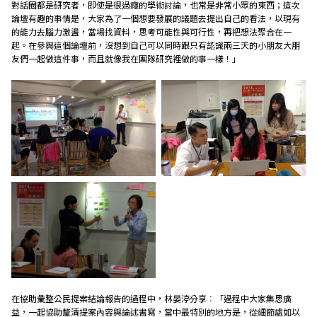
對話圈都是研究者，即使是很過癮的學術討論，也常是非常小眾的東西；這次
論壇有趣的事情是，大家為了一個想要發展的議題去提出自己的看法，以現有
的能力去腦力激盪，當場找資料，思考可能性與可行性，再把想法聚合在一
起。在參與這個論壇前，沒想到自己可以同時跟只有認識兩三天的小朋友大朋
友們一起做這件事，而且就像我在團隊研究裡做的事一樣！」
在協助彙整公民提案結論報告的過程中，林晏渟分享︰「過程中大家集思廣
益，一起協助釐清提案內容與論述書寫，當中最特別的地方是，從細節處如以