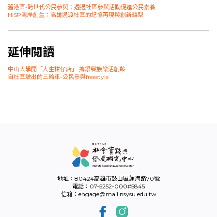
舊港區-跨世代公民參與：透過社區參與活動促進公民素養
HISP灣岸創生：高雄過渡社區的記憶再現與創新轉型
延伸閱讀
中山大學開「人生柑仔店」 攜銀髮族樂活創齡
自社區駛出的三輪車-公民參與freestyle
地址：80424高雄市鼓山區蓮海路70號
電話：07-5252-000#5845
信箱：engage@mail.nsysu.edu.tw