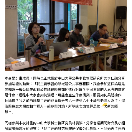
本身是計畫成員，同時也正就讀於中山大學公共事務管理研究所的李佳融分享
參加論壇的動機︰「我主要學習的領域是公共事務相關，我會參加這個論壇是
想知道一般公民在面對公共議題時會如何進行討論？不同背景的人思考的點會
是什麼？過程中大家會如何溝通？可能會產生什麼衝突？那要如何具體操作一
個論壇？我之前的經驗主要的成員都是五六十歲或六七十歲的老年人為主，還
沒跨這麼大幅度和年輕人一起參與討論，所以這次論壇算是第一次新的經
驗。」
同樣參與本次計畫的中山大學博士後研究員林晏渟，分享會議期間對公民小組
發展議題過程的觀察︰「我主要的研究興趣是促進公民參與，。我過去主要的