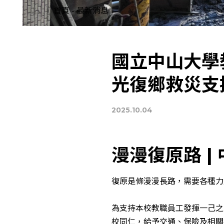
首頁
-
最新消息
國立中山大學
光復鄉救災支
2025.10.04
漫漫復原路 |
復原是條漫漫長路，需要各種力
為支持本校教職員工發揮一己之
校同仁，給予交通、保險及相關