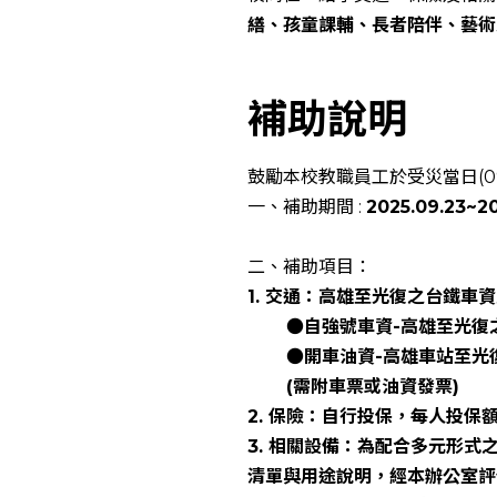
繕、孩童課輔、長者陪伴、藝術
補助說明
鼓勵本校教職員工於受災當日(0
一、補助期間 :
2025.09.23~20
二、補助項目：
1. 交通：高雄至光復之台鐵車
●自強號車資-高雄至光復之自強
●開車油資-高雄車站至光復車站
(需附車票或油資發票)
2. 保險：自行投保，每人投保
3. 相關設備：為配合多元形
清單與用途說明，經本辦公室評估