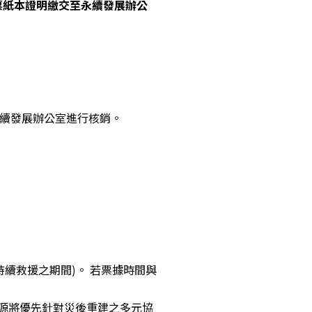
票紙本證明繳交至永續發展辦公
續發展辦公室進行核銷。
持續救援之期間)。 若票據時間與
資源將優先針對災後重建之多元協