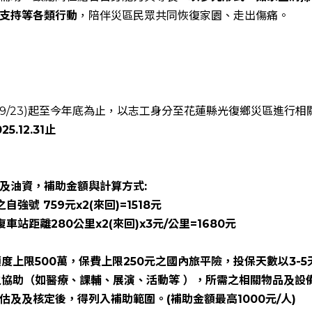
支持等各類行動
，陪伴災區民眾共同恢復家園、走出傷痛。
9/23)起至今年底為止，以志工身分至花蓮縣光復鄉災區進行相
25.12.31止
資及油資，補助金額與計算方式:
號 759元x2(來回)=1518元
距離280公里x2(來回)x3元/公里=1680元
額度上限500萬，保費上限250元之國內旅平險，投保天數以3-5
式之協助（如醫療、課輔、展演、活動等 ），所需之相關物品及
及及核定後，得列入補助範圍。(補助金額最高1000元/人)