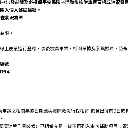
申請→出發前請務必投保平安保險→活動後檢附車票票根或油資發
校匯入個人郵局帳號。
審查狀況為準。
為限。
線上
表單
進行登錄，事後檢具車票、相關單據及參與照片，至永
編號
1194
助申請之相關票據日期應與實際救援行程相符(包含出發前3日或
。
清潔清消等作業裝備）已相當充足，故不再列入本次補助項目；