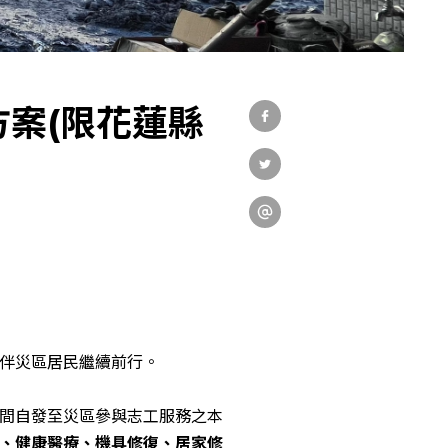
社會實踐
教育發展
案(限花蓮縣
研究成果
外部連結
EN
伴災區居民繼續前行。
間自發至災區參與志工服務之本
、健康醫療、機具修復、居家修