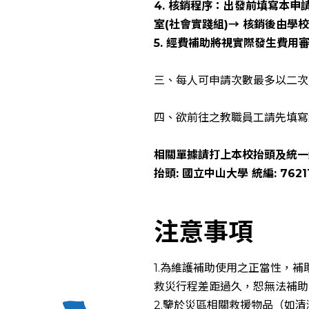
4. 核銷程序：出發前填寫本
室(社會實踐組)→ 核銷後由學
5. 經費補助將視實際發生費用
三、每人可申請次數最多以二次
四、欲前往之教職員工請先填寫
相關單據請打上本校抬頭及統一
抬頭: 國立中山大學 統編: 7621
注意事項
1.為維護補助使用之正當性，補
救災行程差距過久，恕無法補助
2.鑒於災區相關救援物品（如