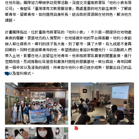
在地共融」團隊協力舉辦參訪見學活動，深度交流臺南將軍區「地利小食有限
公司」、後壁區「臺灣璞育文教發展協會」兩處重要的地方創生案例，了解返
研究成果
鄉青年、留鄉青年，如何運用自身所長，結合政府資源與在地特色，解決地方
課題。
外部連結
計畫團隊指出，位於臺南市將軍區的「地利小食」，不只是一間提供在地物產
美食的餐廳，更是地方的人情聚所，在地接連外地的平台與客廳。地利小食創
辦人蔡仕霖表示，鄉村的孩子長大後，到了都市、讀了大學，有九成是不會再
回鄉的。同時也是返鄉青年的他，希望透過社會設計軟體先行，以活動將人們
帶入土地，影響在地人並留住在地青年。他承租將軍區農會的閒置倉庫，進行
EN
空間改造，形成推動社區營造和農漁村遊程的發展基地。蔡仕霖說，青年回鄉
是一個辛苦以及漫長的過程，所幸如今地利小食已逐步成熟，發展出自己的品
牌以及營利模式。