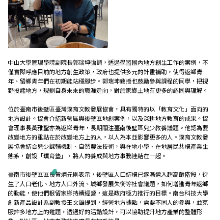
中山大學管理學院副院長郭瑞坤強調，透過學習國內地方創生工作的案例，不
僅實際呼應目前的地方創生政策，政府也提供多元的計畫補助，使得返鄉青
年、留鄉青年們在初期能站穩腳步。郭瑞坤教授也鼓勵參與課程的同學，把視
野投諸地方，規劃自身未來的職涯走向，對於家鄉土地有更多的認同與理解。
位於臺南市後壁區臺灣璞育文教發展協會，具有獨特的以「教育文化」面向的
地方設計。協會介紹新營區與後壁區地創案例，以及深耕地方教育的成果。協
會理事長黃雅聖亦為返鄉青年，長期關注臺南後壁區兒少教養議題。他認為要
改變地方的重點在於改變地方上的人，以人為本並影響更多的人。璞育文教發
展協會結合兒少課輔機制、自然農法技術，與在地小學、在地居民共構產業生
態系，創設「璞育塾」，將人的養成與地方事務連結在一起。
臺南市後壁區區長黃炳元則表示，後壁區人口結構已逐漸邁入超高齡階段，衍
生了人口老化、地方人口外流、城鄉發展失衡等社會議題，如何增進青年返鄉
的動能，使他們根留家鄉持續經營，這是政府極力推行的目標。南台科技大學
創新產品設計系副教授王文雄提到，經營地方據點，需要不同人的參與，並克
服許多地方上的難題，透過好的活動設計，可以協助提升地方產業的整體形