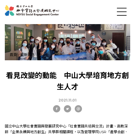
首頁
-
最新消息
最新消息
看見改變的動能 中山大學培育地方創
生人才
關於中心
2021.11.01
社會實踐
國立中山大學社會實踐與發展研究中心「社會實踐共培與交流」計畫、高教深
教育發展
耕「企業永續與地方創生」共學群相關課程，以及管理學院USR「產學合創．