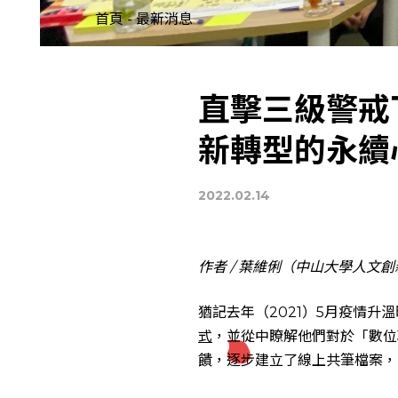
首頁
-
最新消息
直擊三級警戒
新轉型的永續
2022.02.14
作者 / 葉維俐（中山大學人文
猶記去年（2021）5月疫情
式
，並從中瞭解他們對於「數位
饋，逐步建立了線上共筆檔案，