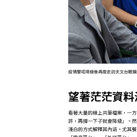
疫情警戒降級後再度走訪天文台眼鏡
望著茫茫資料
看著大量的線上共筆檔案，一方
許，再撐一下子就會降級」。然
淺白的方式解釋其內涵。尤其餐