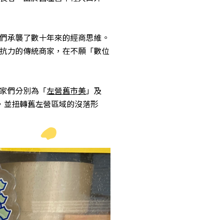
們承襲了數十年來的經商思維。
抗力的傳統商家，在不願「數位
家們分別為「
左營舊市美
」及
，並扭轉舊左營區域的沒落形