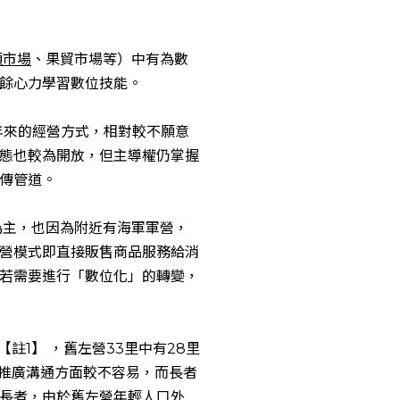
頭市場
、果貿市場等）中有為數
餘心力學習數位技能。
年來的經營方式，相對較不願意
態也較為開放，但主導權仍掌握
傳管道。
為主，也因為附近有海軍軍營，
營模式即直接販售商品服務給消
若需要進行「數位化」的轉變，
【註1】 ，舊左營33里中有28里
念推廣溝通方面較不容易，而長者
長者，由於舊左營年輕人口外