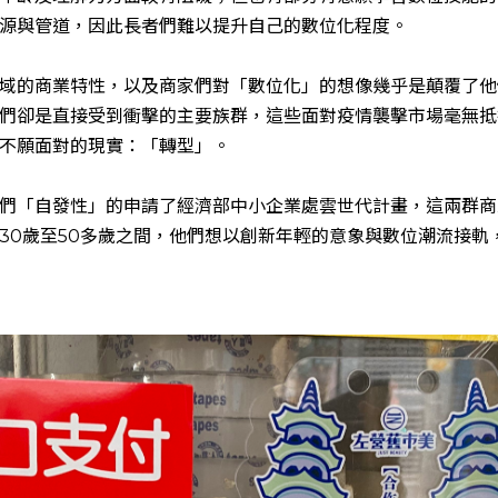
源與管道，因此長者們難以提升自己的數位化程度。
域的商業特性，以及商家們對「數位化」的想像幾乎是顛覆了他
們卻是直接受到衝擊的主要族群，這些面對疫情襲擊市場毫無抵
不願面對的現實：「轉型」。
們「自發性」的申請了經濟部中小企業處雲世代計畫，這兩群商
30歲至50多歲之間，他們想以創新年輕的意象與數位潮流接軌