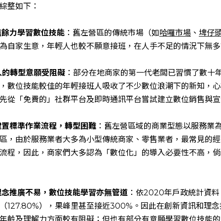
綜整如下：
無餘力學習數位技能
：舊左營區的傳統市場（如
哈囉市場
、
埤仔
為自家生意，年輕人也較不願意接班，在人手不足的情況下無多
人的轉型意願受阻礙
：部分在地商家的第一代老闆已習慣了數十
，數位技能較佳的年輕接班人吸收了不少數位浪潮下的新知，心
先從「免費的」社群平台及即時通訊平台嘗試建立數位銷售與宣
建置標準作業流程，轉型困難
：舊左營區域的商業型態以服務業
區，由於服務業者大多為小型傳統商家、零售業者，最常見的經
流程，因此，商家們大多認為「數位化」的導入必要性不高，倘
理念推廣不易，數位技能學習亦無管道
：依2020年戶政統計資料
127.80%），果峰里甚至接近300%。因此在創新資訊和理
年齡及理解力方面較有阻礙；但也有部分有意願學習數位技能的