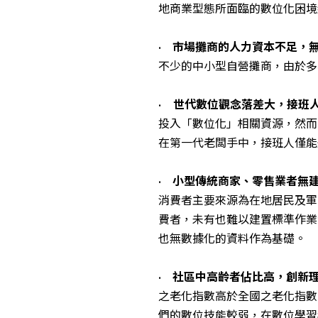
地商業型態所面臨的數位化困境
•
市場攤商的人力資本不足，
不少的中小型自營攤商，由於多
•
世代數位觀念落差大，接班
投入「數位化」相關資源，然而
在第一代老闆手中，接班人僅能
•
小型傳統商家、零售業者無
消費者主要來源為在地居民及軍
費者，未有也難以建置標準作業
也無數據化的資料作為基礎。
•
社區中高齡者佔比高，創新
之老化指數高於全國之老化指數（
們的數位技能較弱，在數位學習