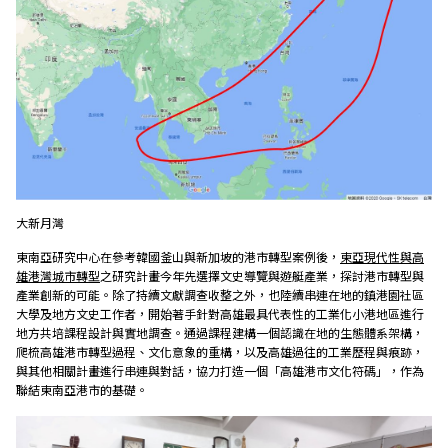
大新月灣
東南亞研究中心在參考韓國釜山與新加坡的港市轉型案例後，
東亞現代性與高
雄港灣城市轉型
之研究計畫今年先選擇文史導覽與遊艇產業，探討港市轉型與
產業創新的可能。除了持續文獻調查收整之外，也陸續串連在地的鎮港園社區
大學及地方文史工作者，開始著手針對高雄最具代表性的工業化小港地區進行
地方共培課程設計與實地調查。通過課程建構一個認識在地的生態體系架構，
爬梳高雄港市轉型過程、文化意象的重構，以及高雄過往的工業歷程與痕跡，
與其他相關計畫進行串連與對話，協力打造一個「高雄港市文化符碼」，作為
聯結東南亞港市的基礎。