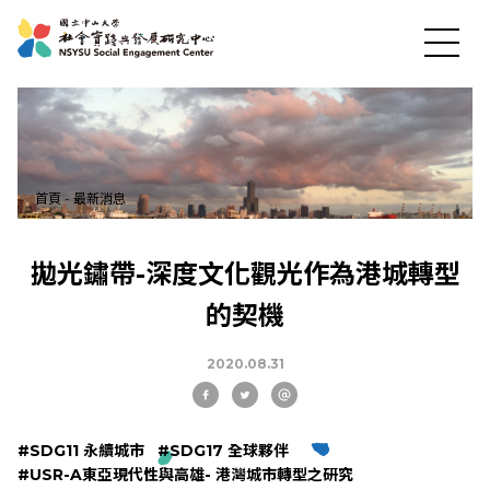
首頁
-
最新消息
最新消息
拋光鏽帶-深度文化觀光作為港城轉型
的契機
關於中心
2020.08.31
社會實踐
#SDG11 永續城市
#SDG17 全球夥伴
教育發展
#USR-A東亞現代性與高雄- 港灣城市轉型之研究