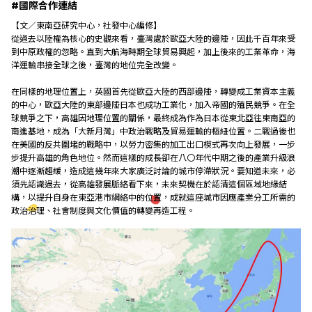
#國際合作連結
【文／東南亞研究中心，社發中心編修】
研究成果
從過去以陸權為核心的史觀來看，臺灣處於歐亞大陸的邊陲，因此千百年來受
到中原政權的忽略。直到大航海時期全球貿易興起，加上後來的工業革命，海
洋運輸串接全球之後，臺灣的地位完全改變。
外部連結
在同樣的地理位置上，英國首先從歐亞大陸的西部邊陲，轉變成工業資本主義
的中心，歐亞大陸的東部邊陲日本也成功工業化，加入帝國的殖民競爭。在全
球競爭之下，高雄因地理位置的關係，最終成為作為日本從東北亞往東南亞的
南進基地，成為「大新月灣」中政治戰略及貿易運輸的樞紐位置。二戰過後也
EN
在美國的反共圍堵的戰略中，以勞力密集的加工出口模式再次向上發展，一步
步提升高雄的角色地位。然而這樣的成長卻在八〇年代中期之後的產業升級浪
潮中逐漸趨緩，造成這幾年來大家廣泛討論的城市停滯狀況。要知道未來，必
須先認識過去，從高雄發展脈絡看下來，未來契機在於認清這個區域地緣結
構，以提升自身在東亞港市網絡中的位置，成就這座城市因應產業分工所需的
政治治理、社會制度與文化價值的轉變再造工程。