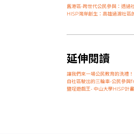
舊港區-跨世代公民參與：透過
HISP灣岸創生：高雄過渡社
延伸閱讀
讓我們來一場公民教育的洗禮！
自社區駛出的三輪車-公民參與free
鹽埕遊戲王- 中山大學HISP