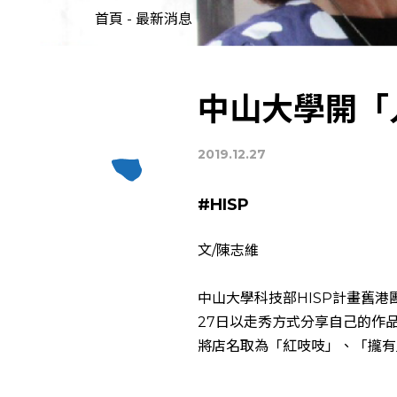
首頁
-
最新消息
中山大學開「
2019.12.27
#HISP
文/陳志維
中山大學科技部HISP計畫舊港
27日以走秀方式分享自己的作
將店名取為「紅吱吱」、「攏有