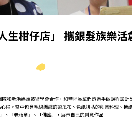
人生柑仔店」 攜銀髮族樂活
團隊和新浜碼頭藝術學會合作，和鹽埕長輩們透過手做課程設計出
品心得。當中包含毛線編織的菜瓜布、色紙拼貼的創意料理、捲
」、「老頑童」、「佛臨」，展示自己的創意作品