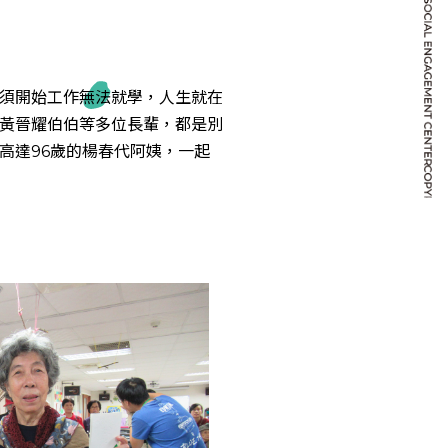
須開始工作無法就學，人生就在
黃晉耀伯伯等多位長輩，都是別
高達96歲的楊春代阿姨，一起