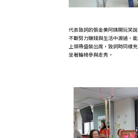
代表致詞的張金美阿姨開玩笑說
不斷努力賺錢與生活中渡過，能
上領帶盛裝出席，致詞時同樣充
坐著輪椅參與走秀。