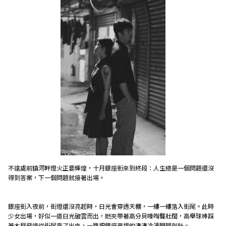
不遠處前鎮河畔燈火正要輝煌，十月銀座街來到終段：人生總是一個問題還沒
得到答案，下一個問題就接著出場。
銀座街入夜前，街燈還沒亮起時，日光會穿透天棚，一縷一縷落入街尾。此時
少女出場，好似一道日光破雲而出，她夾帶著高分貝嚎啕聲壯闊，高舉球棒踩
著木屐飛速從街尾奔了出來，一路把銀座商場的淒淒冷清開腸剖肚。