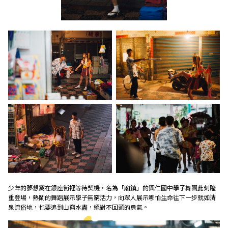
少年的夢想窩在銀座街裡等待契機，名為「廟鎮」的興仁國中學子舞團此刻隆
重登場，熱鬧的舞蹈展示學子無窮活力，向眾人展示哪怕生命往下一步就如清
泉流俗地，也要追到山窮水盡，絕對不回頭的勇氣。