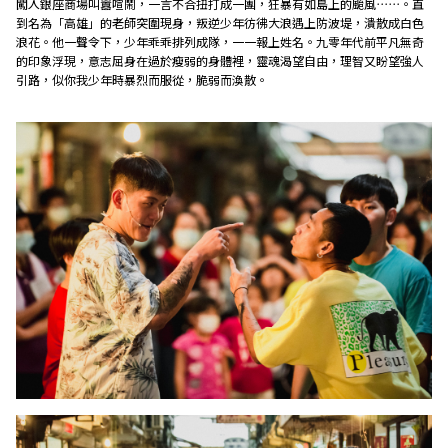
闖入銀座商場叫囂喧鬧，一言不合扭打成一團，狂暴有如島上的颱風⋯⋯。直
到名為「高雄」的老師突圍現身，叛逆少年彷彿大浪遇上防波堤，潰散成白色
浪花。他一聲令下，少年乖乖排列成隊，一一報上姓名。九零年代前平凡無奇
的印象浮現，意志屈身在過於瘦弱的身體裡，靈魂渴望自由，理智又盼望強人
引路，似你我少年時暴烈而服從，脆弱而渙散。