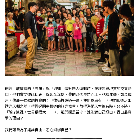
飽經世故磨練的「高雄」與「淑卿」這對戀人返鄉時，在理想與現實的交叉路
口，他們質問彼此初衷，綿延至深處，夢的時代戛然而止。花樣年華，如金歲
月，像那一句歌詞裡寫的：「往街裡遊過一遭，便化為烏有」。他們知道走出
透光天棚之前，得經過閉塞樓道的無光窄巷，熬得海闊天空總有時。只不過，
「除了這裡，世界還很大⋯⋯。」離開還是留守？誰能對自己坦白，得出最真
摯的理由？
我們可曾為了讓誰自由，忍心綑綁自己？