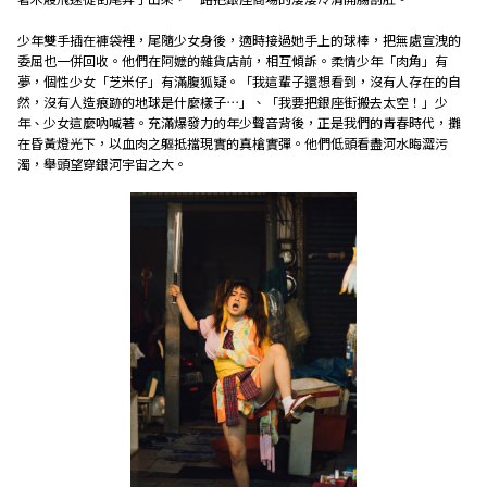
少年雙手插在褲袋裡，尾隨少女身後，適時接過她手上的球棒，把無處宣洩的
委屈也一併回收。他們在阿嬤的雜貨店前，相互傾訴。柔情少年「肉角」有
夢，個性少女「芝米仔」有滿腹狐疑。「我這輩子還想看到，沒有人存在的自
然，沒有人造痕跡的地球是什麼樣子⋯」、「我要把銀座街搬去太空！」少
年、少女這麼吶喊著。充滿爆發力的年少聲音背後，正是我們的青春時代，攤
在昏黃燈光下，以血肉之軀抵擋現實的真槍實彈。他們低頭看盡河水晦澀污
濁，舉頭望穿銀河宇宙之大。