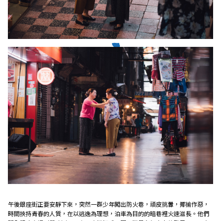
午後銀座街正要安靜下來，突然一群少年闖出防火巷，頑皮挑釁，揶揄作惡，
時間挾持青春的人質，在以逃逸為理想，泊車為目的的暗巷裡火速滋長。他們