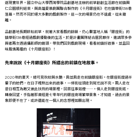
返現實世界。國立中山大學西灣學院品創基地主辦的前草創創生活節在前鎮興
關於中心
仁公園順利結束，與高雄愛慕劇團聯合製作的《十月銀座街》也在鎮華街138巷
落幕。然而不同於絕大多數的戲劇製作，這一次的場景仍在不遠處，從未撤
離。
社會實踐
品創基地長期耕耘前草，就著大家看戲的餘韻，仍心繫當地人稱「銀座街」的
鎮華街138巷經過戲劇擾動後的生活。於是計畫團隊結合居民夥伴，邀請眾多參
教育發展
與者再次透過攝影師的鏡頭，帶我們回到戲劇現場，看看前鎮好故事，並且回
味風情萬種的《十月銀座街》！
研究成果
先來說說《十月銀座街》所譜出的前鎮在地故事。
2020年的夏天，總可見秋紋與水艷，肩並肩走在前鎮銀座街。在銀座街度過半
外部連結
輩子的她們，在日子裡熬出來的故事，一條街從頭走到尾也說不完。兩人走在
昔日相互為敵又彼此扶持的場景裡，回首往事如煙⋯⋯。倆人走到銀座街底，
轉身回望，手指著那曾經是七零年代的銀座商場繁華景象。才知道，過去的景
象即便不在了，或許還能在一個人的念想裡如願出現。
EN