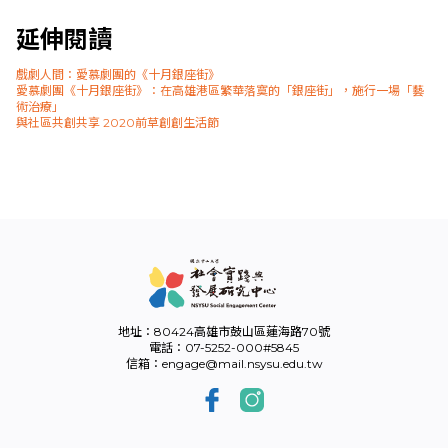
延伸閱讀
戲劇人間：愛慕劇團的《十月銀座街》
愛慕劇團《十月銀座街》：在高雄港區繁華落寞的「銀座街」，施行一場「藝
術治療」
與社區共創共享 2020前草創創生活節
地址：80424高雄市鼓山區蓮海路70號
電話：07-5252-000#5845
信箱：engage@mail.nsysu.edu.tw