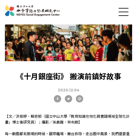
首頁
-
最新消息
《十月銀座街》 搬演前鎮好故事
2020.12.04
【文／洪筱婷、賴奇郁（國立中山大學「教育知識在地化與實踐場域全球化計
最新消息
畫」博士後研究員）；攝影／孫晨馥、林布朗】
每一齣戲都有散場的時候，觀眾離場、舞台拆除，走出戲中風景，我們還要重