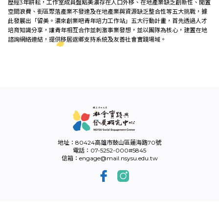
歷經3年耕耘，工作室成員盤點美濃存在人口外移、在地產業缺乏創新性、閒置
外部連結
空間浪費、街區聚落產業不發達及在地產業與資源缺乏整合性等五大挑戰，據
此發展出「留美。濃來創業吧青年培力工作站」五大行動計畫，首先透過人才
培育知識分享，讓青年相互合作並刺激事業發想，並以團隊為核心，建置在地
諮詢網絡連結，提供移居返鄉支持系統及友善社會實踐場域。
EN
地址：80424高雄市鼓山區蓮海路70號
電話：07-5252-000#5845
信箱：engage@mail.nsysu.edu.tw