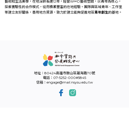
藝術和生活美學，在地深耕長達12年，經營W∞D藝術空間，以青年為核心，
外部連結
探索實驗性的合作模式，從而積累豐富的在地經驗。團隊與區域青年、工作室
等建立友好關係，善用地方資源，致力於建立能夠促進地區
青年創生
的基地。
EN
地址：80424高雄市鼓山區蓮海路70號
電話：07-5252-000#5845
信箱：engage@mail.nsysu.edu.tw