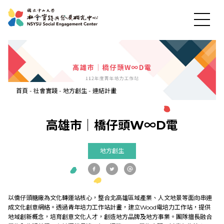
最新消息
首頁
-
社會實踐
-
地方創生
-
連結計畫
關於中心
高雄市｜橋仔頭W∞D電
社會實踐
地方創生
教育發展
以僑仔頭糖廠為文化轉運站核心，整合北高雄區域產業、人文地景等面向串連
研究成果
成文化創意網絡。透過青年培力工作站計畫，建立Wood電培力工作站，提供
地域創新概念，培育創意文化人才，創造地方品牌及地方事業。團隊擅長融合