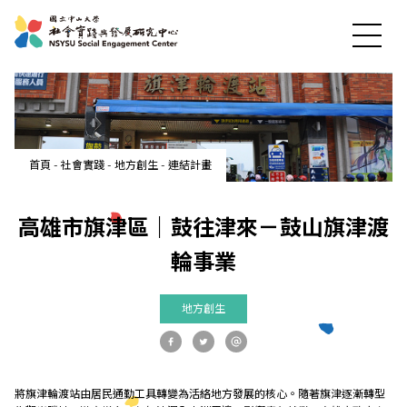
最新消息
首頁
-
社會實踐
-
地方創生
-
連結計畫
關於中心
高雄市旗津區｜鼓往津來－鼓山旗津渡
社會實踐
輪事業
地方創生
教育發展
研究成果
將旗津輪渡站由居民通勤工具轉變為活絡地方發展的核心。隨著旗津逐漸轉型