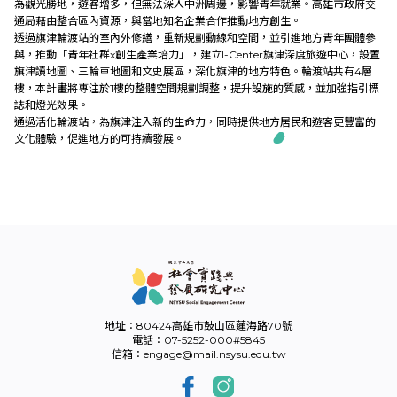
為觀光勝地，遊客增多，但無法深入中洲周邊，影響青年就業。高雄市政府交
外部連結
通局藉由整合區內資源，與當地知名企業合作推動地方創生。
透過旗津輪渡站的室內外修繕，重新規劃動線和空間，並引進地方青年團體參
與，推動「青年社群x創生產業培力」，建立I-Center旗津深度旅遊中心，設置
旗津讀地圖、三輪車地圖和文史展區，深化旗津的地方特色。輪渡站共有4層
樓，本計畫將專注於1樓的整體空間規劃調整，提升設施的質感，並加強指引標
EN
誌和燈光效果。
通過活化輪渡站，為旗津注入新的生命力，同時提供地方居民和遊客更豐富的
文化體驗，促進地方的可持續發展。
地址：80424高雄市鼓山區蓮海路70號
電話：07-5252-000#5845
信箱：engage@mail.nsysu.edu.tw