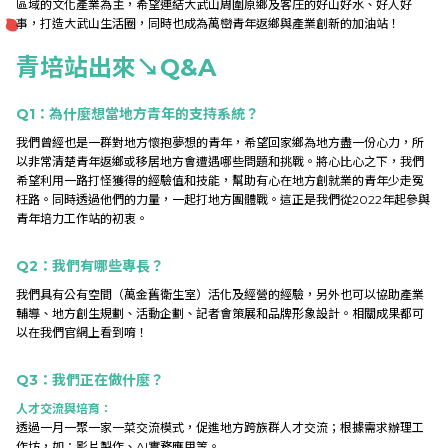
區域的文化產業為主，希望連結大武山周圍原鄉及客庄的好山好水、好人好
研究成果
事，打造大武山生活圈，同時也成為萬巒青年返鄉與產業創新的加油站！
青培站出來↘Q&A
外部連結
Q1：為什麼想當地方青年的支持系統？
我們曾經也是一群對地方懷抱夢想的青年，希望回家鄉為地方盡一份心力，所
以非常清楚青年返鄉或移居地方會遭遇哪些問題和挑戰。將心比心之下，我們
EN
希望利用一路打怪獲得的經驗值和技能，幫助有心在地方創就業的青年少走冤
枉路。同時透過他們的力量，一起打地方團體戰。這正是我們從2022年起參與
青年培力工作站的初衷。
Q2：我們有哪些專長？
我們具有公有空間（萬金舊衛生室）活化及經營的經驗，另外也可以協助產業
輔導、地方創生規劃、活動企劃、記者會策展和品牌形象設計。相關成果都可
以在我們官網上看到唷！
Q3：我們正在做什麼？
人才交流與培育：
透過一月一聚一家一菜交流模式，促進地方跨族群人才交流；根據需求辦理工
作坊，如：影片製作、AI實務應用等。