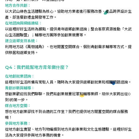
地方合作共創：
以大武山綠色生活體驗為核心，協助地方業者進行服務改善、產品跨界設計生
產、部落餐飲禮盒開發等工作。
在地諮詢與網絡連結：
以這裡好好生活所為據點，提供青年返鄉創業諮詢；整合客原資源推動「大武
山生活圈聯盟」；輔導地方團隊參加創業競賽等。
建立返鄉支持系統：
利用地方誌《萬巒諸角》、在地閒置空間媒合、個別青創需求輔導等方式，提
供移居和返鄉支持。
Q4：我們能幫地方青年做什麼？
在地創就業諮詢：
這裡好好生活所備有常駐人員，隨時為大家提供返鄉創就業和相關問題諮詢。
青創診斷與輔導：
想創業歡迎找我們聊聊，我們有創業競賽冠軍和輔導業師，陪伴大家跨出從0
到1的第一步。
媒合地方空間：
想在地方創業卻找不到合適的工作室？我們也提供地方閒置空間的媒合服務
唷！
參與地方事務：
從地方創生實習、地方刊物編撰到地方共創事業和文化生態體驗，這裡好好生
活為大家提供參與地方事務的機會。