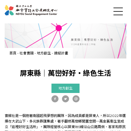
首頁
-
社會實踐
-
地方創生
-
連結計畫
最新消息
屏東縣｜萬巒好好‧綠色生活
關於中心
地方創生
社會實踐
寰緱社是一個抱著南國起飛夢想的團隊，因為成員都是屏東人，所以2022年選
教育發展
擇在大武山下、多元族群匯集處，著手翻修萬巒鄉閒置空間─萬金舊衛生室成
立「這裡好好生活所」。團隊經營核心以屏東185線沿山公路兩側、客家和原民