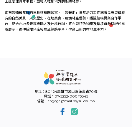
因此關注青年事務，並投入推動地方的永續發展。
外部連結
由布袋鎮最年輕的里長蔡裕閔領軍，「袋著走」青年培力工作站看見布袋鎮既
有的自然美景、人文歷史、在地美食、農漁特產優勢，透過建構異業合作平
台，結合在地多元專業職人及社群行銷，將布袋特色物產及環境資源以現代風
貌展示，從傳統柑仔店拓展至網路平台，孕育出新的在地生產力。
EN
地址：80424高雄市鼓山區蓮海路70號
電話：07-5252-000#5845
信箱：engage@mail.nsysu.edu.tw