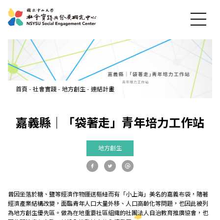
最新消息
首頁
-
社會實踐
-
地方創生
-
連結計畫
關於中心
嘉義縣｜「袋著走」青年培力工作站
社會實踐
地方創生
教育發展
曾因坐落於糖、鹽等經濟作物運送樞紐而有「小上海」美名的嘉義布袋，隨著
研究成果
經濟產業結構改變，面臨青年人口大量外移、人口高齡化等問題，也因此被列
為地方創生優先區。做為在地重要社區組織的社團法人自治教育推廣協會，也