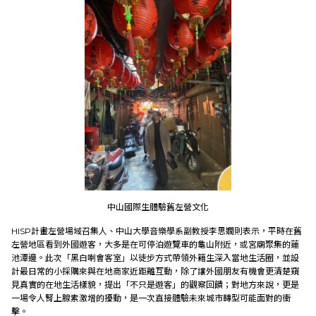
中山國際生體驗舊左營文化
HISP計畫左營場域召集人、中山大學音樂學系副教授李思嫺則表示，平時在舊
左營地區看到外國遊客，大多是在可停泊遊覽車的龜山附近，或宮廟聚集的蓮
池潭邊。此次「黑白喇會客室」以徒步方式帶領外籍生深入當地生活圈，並設
計最日常的小採購來與在地商家近距離互動，除了讓外國朋友有機會更清楚窺
見真實的在地生活樣貌，提出「不只是遊客」的觀察回饋；對地方來說，更是
一場令人腎上腺素激增的擾動，是一次直接體驗未來城市轉型可能面對的衝
擊。