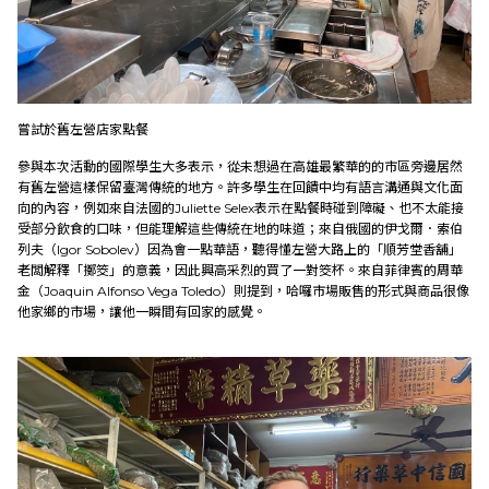
嘗試於舊左營店家點餐
參與本次活動的國際學生大多表示，從未想過在高雄最繁華的的市區旁邊居然
有舊左營這樣保留臺灣傳統的地方。許多學生在回饋中均有語言溝通與文化面
向的內容，例如來自法國的Juliette Selex表示在點餐時碰到障礙、也不太能接
受部分飲食的口味，但能理解這些傳統在地的味道；來自俄國的伊戈爾．索伯
列夫（Igor Sobolev）因為會一點華語，聽得懂左營大路上的「順芳堂香舖」
老闆解釋「擲筊」的意義，因此興高采烈的買了一對筊杯。來自菲律賓的周華
金（Joaquin Alfonso Vega Toledo）則提到，哈囉市場販售的形式與商品很像
他家鄉的市場，讓他一瞬間有回家的感覺。