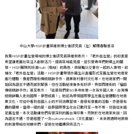
中山大學HISP計畫葉維俐博士後研究員（左）解釋春聯意涵
負責HISP計畫左營場域的博士後研究員葉維俐表示，「老外逛左營」的初衷是
希望讓老舊社區注入創新活力，提高區域能見度，並引發青年們對鄉土的關
懷。HISP團隊則扮演hub（樞紐）的角色，串接難以交會在一起的人事物。前
幾次「老外逛左營」活動，HISP計畫帶領外籍生以直播形式至舊左營在地商家
進行體驗，像是西陵街傳統糕餅手作、建業新村眷村文化等。在地商家們一開
始因為語言不通而感到緊張，但在活動結束後多有好評，例如西陵街的「福田
傳統糕餅手作」甚至表示：「這是我們家60多年來第一次有外國人來，台灣傳
統糕餅職人走向國際，夢想成真！」她認為帶領國際學生在舊左營體驗在地商
業文化，可從中看到各國人士的不同消費習慣，是很有意義的活動，亦是很有
趣的觀察。值得一提的是，這群國際學生在台已數月至一年不等，但皆從未踏
足舊左營，本次活動讓他們有很深刻的舊台灣印象。而對於在地商家來說，因
為語言不通，亦是經歷了一次culture shock（文化震撼），未來將適時地將新
的刺激帶給在地夥伴們，促使在地繼續保持活力。