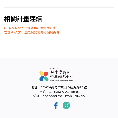
相關計畫連結
HISP科技部人文創新與社會實踐計畫
左營區-人文、歷史與記憶的考掘與再現
地址：80424高雄市鼓山區蓮海路70號
電話：07-5252-000#5845
信箱：engage@mail.nsysu.edu.tw