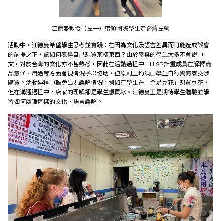
江德曼教授（左一）帶領國際學生走踏舊左營
活動中，江德曼希望學生思考並實踐：在因為文化及語言差異而可能造成誤會
的前提之下，該如何表達自己想買某樣東西？由於參與的學生大多不會說中
文，對於台灣的文化亦不甚熟悉，因此在活動過程中，HISP計畫成員在解釋商
品意涵、用途等方面會視情況予以協助，但原則上均須由學生自行與商家交涉
購買。活動過程中難免出現誤解情況，例如有學生在「余足豆花」想買豆花，
但在溝通過程中，店家的理解卻是學生想買冰。江德曼正是期待學生體驗並學
習如何處理這樣的文化、語言誤解。