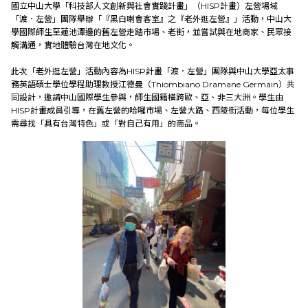
國立中山大學「科技部人文創新與社會實踐計畫」（HISP計畫）左營場域
「渡．左營」團隊舉辦「『黑白喇會客室』之『老外逛左營』」活動，中山大
學國際師生至蓮池潭邊的舊左營走踏市場、老街，並嘗試與在地商家、民眾接
教育發展
觸溝通，實地體驗台灣在地文化。
此次「老外逛左營」活動內容為HISP計畫「渡．左營」團隊與中山大學亞太事
研究成果
務英語碩士學位學程助理教授江德曼（Thiombiano Dramane Germain）共
同設計，邀請中山國際學生參與，師生國籍橫跨歐、亞、非三大洲。學生由
HISP計畫成員引導，在舊左營的哈囉市場、左營大路、西陵街活動，每位學生
外部連結
需尋找「具有台灣特色」或「對自己有用」的商品。
EN