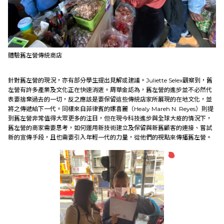
體驗舊左營傳統商店
針對舊左營的現況，亦有部分學生提出見解或建議。Juliette Selex觀察到，舊
左營有許多產業及文化正在快速消逝。周華金認為，舊左營的進步並不必然代
表要捨棄過去的一切，反之應該是要保留這些傳統店家所展現的在地文化，並
將之傳遞給下一代。同樣來自菲律賓的嫘喜麗（Healy Mareh N. Reyes）則提
到舊左營非常值得大眾更多的注目，但在現今科技進步與全球大疫的情況下，
舊左營的商家需要思考，如何運用新技術建立及保留與新舊顧客的連接、嘗試
新的宣傳手段，且也需要引入年輕一代的力量，從他們的視點來傳播舊左營。