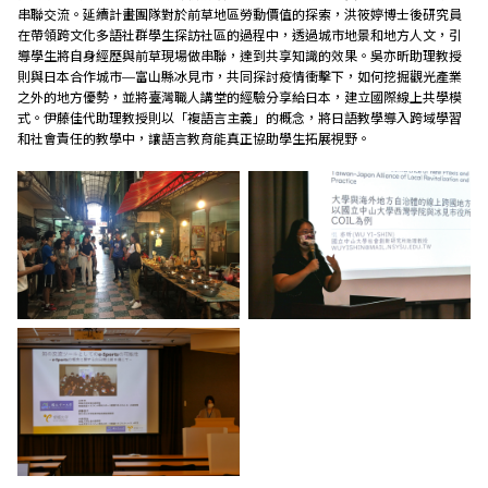
串聯交流。延續計畫團隊對於前草地區勞動價值的探索，洪筱婷博士後研究員
在帶領跨文化多語社群學生探訪社區的過程中，透過城市地景和地方人文，引
導學生將自身經歷與前草現場做串聯，達到共享知識的效果。吳亦昕助理教授
則與日本合作城市—富山縣冰見市，共同探討疫情衝擊下，如何挖掘觀光產業
之外的地方優勢，並將臺灣職人講堂的經驗分享給日本，建立國際線上共學模
式。伊藤佳代助理教授則以「複語言主義」的概念，將日語教學導入跨域學習
和社會責任的教學中，讓語言教育能真正協助學生拓展視野。