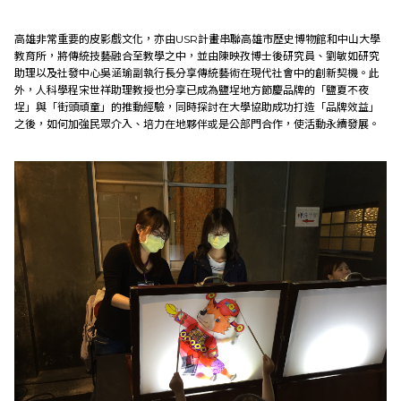
高雄非常重要的皮影戲文化，亦由USR計畫串聯高雄市歷史博物館和中山大學
教育所，將傳統技藝融合至教學之中，並由陳映孜博士後研究員、劉敏如研究
助理以及社發中心吳涵瑜副執行長分享傳統藝術在現代社會中的創新契機。此
外，人科學程宋世祥助理教授也分享已成為鹽埕地方節慶品牌的「鹽夏不夜
埕」與「街頭頑童」的推動經驗，同時探討在大學協助成功打造「品牌效益」
之後，如何加強民眾介入、培力在地夥伴或是公部門合作，使活動永續發展。