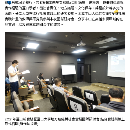
線上形式同步舉行，共有8個主題場次和5個自組論壇，邀集數十位兼具學術與
實作經驗的臺日學者，從社會責任、地方議題、文化保存、課程設計等多元的
教育發展
面向，分享大學在進行社會實踐上的研究發現。國立中山大學共有11位投身社會
實踐計畫的教師與研究員參與本次國際研討會，分享中山在高雄多個區域的在
地實踐，以及與日本跨國合作的成果。
研究成果
外部連結
EN
2021年臺日新實踐暨臺日大學地方連結與社會實踐國際研討會 結合實體與線上
形式召開(新作坊提供)