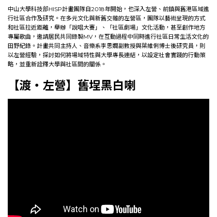
中山大學科技部HISP計畫團隊自2018年開始，也深入左營、前鎮與舊港區域進
行社區合作及研究。在多元文化與新舊交雜的左營區，團隊以藝術呈現的方式
和社區拉近距離，舉辦「說唱大賽」、「社區劇場」文化活動，甚至創作地方
專屬歌曲，邀請居民共同錄製MV，在互動過程中同時進行社區日常生活文化的
田野紀錄。計畫共同主持人、音樂系李思嫺副教授與葉維俐博士後研究員，則
以左營經驗，探討如何將場域特性與大學專長連結，以設定社會實踐的行動策
略，並重新詮釋大學與社區間的關係。
【渡‧左營】舊埕黑白喇