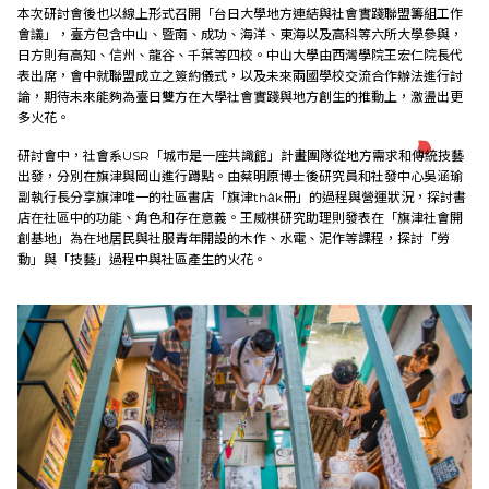
本次研討會後也以線上形式召開「台日大學地方連結與社會實踐聯盟籌組工作
會議」，臺方包含中山、暨南、成功、海洋、東海以及高科等六所大學參與，
日方則有高知、信州、龍谷、千葉等四校。中山大學由西灣學院王宏仁院長代
表出席，會中就聯盟成立之簽約儀式，以及未來兩國學校交流合作辦法進行討
論，期待未來能夠為臺日雙方在大學社會實踐與地方創生的推動上，激盪出更
多火花。
研討會中，社會系USR「城市是一座共識館」計畫團隊從地方需求和傳統技藝
出發，分別在旗津與岡山進行蹲點。由蔡明原博士後研究員和社發中心吳涵瑜
副執行長分享旗津唯一的社區書店「旗津tha̍k冊」的過程與營運狀況，探討書
店在社區中的功能、角色和存在意義。王威棋研究助理則發表在「旗津社會開
創基地」為在地居民與社服青年開設的木作、水電、泥作等課程，探討「勞
動」與「技藝」過程中與社區產生的火花。