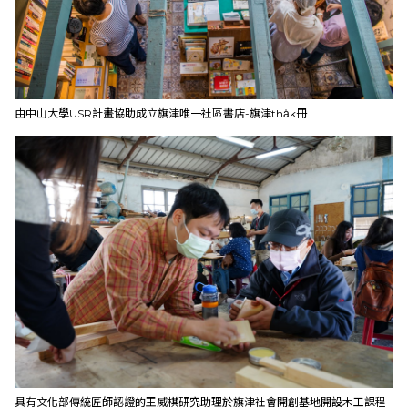
由中山大學USR計畫協助成立旗津唯一社區書店-旗津tha̍k冊
具有文化部傳統匠師認證的王威棋研究助理於旗津社會開創基地開設木工課程