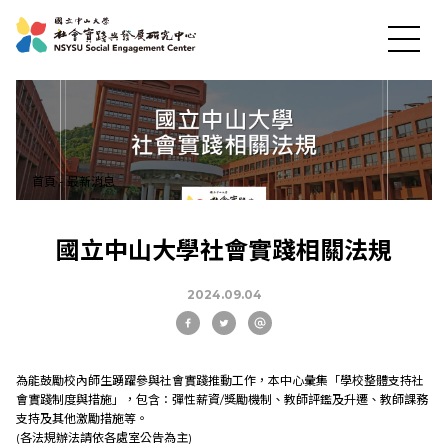
首頁
-
最新消息
最新消息
國立中山大學社會實踐相關法規
關於中心
2024.09.04
社會實踐
為能鼓勵校內師生踴躍參與社會實踐推動工作，本中心彙集「學校整體支持社
會實踐制度與措施」，包含：彈性薪資/獎勵機制、教師評鑑及升遷、教師課務
教育發展
支持及其他激勵措施等。
(各法規辦法請依各處室公告為主)