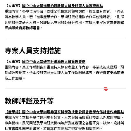
【人事室】
國立中山大學進用約聘教學人員及研究人員實施要點
重點內容：各單位若符合「支援全校性或跨領域課程，經簽准有案者」，得延
聘為教學人員。若「從事產學合作、學術研究或建教合作單位延聘者」，則得
延聘教學或研究人員。另即使以專案教師身分聘用，本校人事室皆會
為專案教
師請頒教育部教師證書
。
專案人員支持措施
【人事室】
國立中山大學研究計畫助理人員管理要點
重點內容：其工作報酬由計畫主持人綜合考量工作內容、專業技能或證照、預
期績效表現等，依本校研究計畫助理人員工作報酬標準表，
自行擇定支給薪級
及工作加給。
教師評鑑及升等
【產學處】國立中山大學辦理非國家科學及技術委員會產學合作計畫作業要點
重點內容：本校各單位運用現有師資、人力與設備接受科技部以外政府機關、
事業機構、民間團體及學術研究機構等所委託辦理之各種研究、訓練、設計與
社會實踐
相關等計畫案，將依本作業要點之規定辦理相關業務。