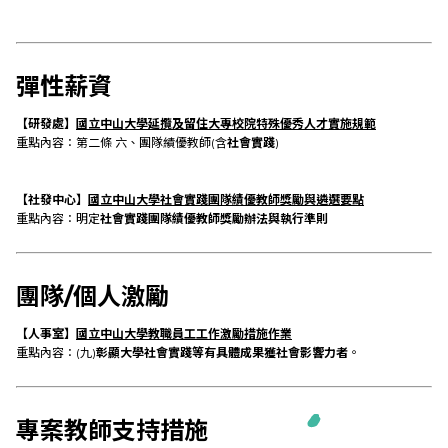
研究成果
彈性薪資
外部連結
【研發處】
國立中山大學延攬及留住大專校院特殊優秀人才實施規範
重點內容：第二條 六、團隊績優教師(含
社會實踐
)
EN
【社發中心】
國立中山大學社會實踐團隊績優教師獎勵與遴選要點
重點內容：明定
社會實踐團隊績優教師獎勵辦法與執行準則
團隊/個人激勵
【人事室】
國立中山大學教職員工工作激勵措施作業
重點內容：(九)
彰顯大學社會實踐等有具體成果獲社會影響力者
。
專案教師支持措施