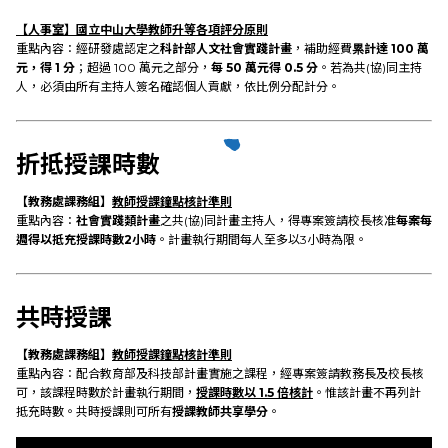
【人事室
】國立中山大學教師升等各項評分原則
重點內容：經研發處認定之
科計部人文社會實踐計畫
，補助經費
累計達 100 萬
元，得 1 分
；超過 100 萬元之部分，
每 50 萬元得 0.5 分
。若為共(協)同主持
人，必須由所有主持人簽名確認個人貢獻，依比例分配計分。
折抵授課時數
【教務處課務組】
教師授課鐘點核計準則
重點內容：
社會實踐類計畫
之共(協)同計畫主持人，得專案簽請校長核准
每案每
週得以抵充授課時數2小時
。計畫執行期間每人至多以3小時為限。
共時授課
【教務處課務組】
教師授課鐘點核計準則
重點內容：配合教育部及科技部計畫實施之課程，經專案簽請教務長及校長核
可，該課程時數於計畫執行期間，
授課時數以
1.5
倍核計
。惟該計畫不再列計
抵充時數。共時授課則可所有
授課教師共享學分
。