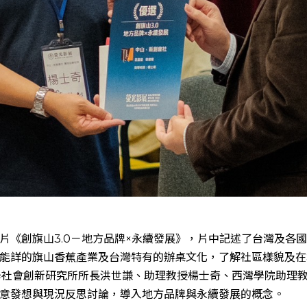
片《創旗山3.0－地方品牌×永續發展》，片中記述了台灣及各
能詳的旗山香蕉產業及台灣特有的辦桌文化，了解社區樣貌及在
學社會創新研究所所長洪世謙、助理教授楊士奇、西灣學院助理
意發想與現況反思討論，導入地方品牌與永續發展的概念。