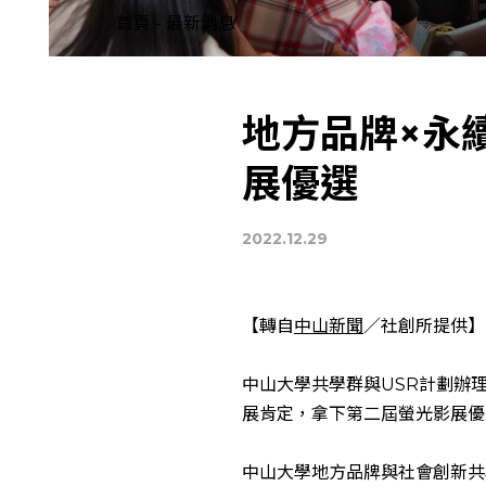
首頁
-
最新消息
地方品牌×永
展優選
2022.12.29
【轉自
中山新聞
／社創所提供】
中山大學共學群與USR計劃辦理
展肯定，拿下第二屆螢光影展優
中山大學地方品牌與社會創新共學