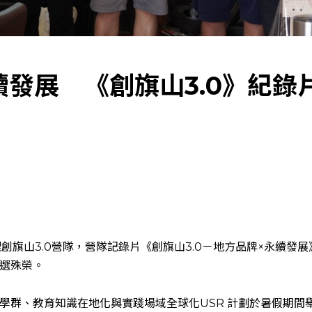
續發展 《創旗山3.0》紀錄
創旗山3.0營隊，營隊記錄片《創旗山3.0－地方品牌×永續發展》
選殊榮。
群、教育知識在地化與實踐場域全球化USR 計劃於暑假期間舉辦