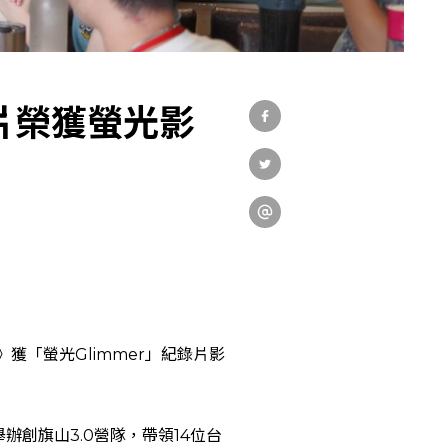
社會實踐
教育發展
片榮獲螢光影
研究成果
外部連結
獲「螢光Glimmer」紀錄片影
EN
創旗山3.0營隊，帶領14位台