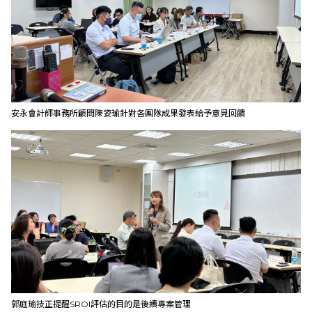
安永會計師事務所顧問陳姿瑜針對各團隊成果發表給予意見回饋
郭庭瑜技正提醒SROI評估的目的是後續專案管理