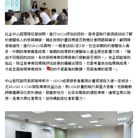
社企中心經理陳冠豪說明，進行SROI評估的目的，是希望執行者透過訪談了解
利害關係人的參與轉變，藉此檢視計畫目標是否對應社會問題與需求。顧問陳
姿瑜補充，進行SROI估算時，一般會訪談2至3次，包含前期的利害關係人需
求、中期的專案需要成果，後期的成果對利害關係人產生哪些影響力等，「藉
由不同階段的訪談，有效檢視專案目標與執行規劃是否相符。」技正郭庭瑜則
指出，除注意專案目標與評估結果的邏輯合理性，也要考量負向指標與成果，
才能全面檢視專案成效，「目的不是最後的數據，而是後續的管理。」
中山管院副院長郭瑞坤表示，SROI成果發表會展現計畫資源投入達一定成效，
尤以USR X CSR類型專案效益凸出，對USR計畫的執行具重大意義。他鼓勵教
師應繼續深化對外連結，發展對地方、社區有幫助的課程專案，讓學生學以致
用，落實大學社會責任，並持續創造社會影響力。