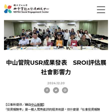
首頁
-
最新消息
最新消息
中山管院USR成果發表 SROI評估展
社會影響力
關於中心
2024.12.20
社會實踐
【公事所提供／轉自
中山新聞
】
教育發展
「投資報酬率」是一般人耳熟能詳的經濟術語，但什麼是「社會投資報酬