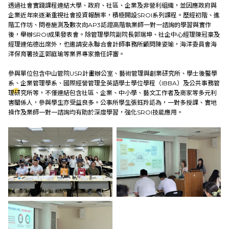
透過社會實踐課程連結大學、政府、社區、企業及非營利組織，並因應政府與
企業近年來逐漸重視社會投資報酬率，積極開設SROI系列課程。歷經初階、進
階工作坊、問卷施測及數次向AP3認證高階執業師一對一諮詢的學習與實作
後，舉辦SROI成果發表會。除管理學院副院長郭瑞坤、社企中心經理陳冠豪及
經理連佑德出席外，也邀請安永聯合會計師事務所顧問陳姿瑜，海洋委員會海
洋保育署技正郭庭瑜等業界專家擔任評審。
參與單位包含中山管院USR計畫辦公室、藝術管理與創業研究所、學士後醫學
系、企業管理學系、國際經營管理全英語學士學位學程（IBBA）及公共事務管
理研究所等，不僅連結包含社區、企業、中小學、藝文工作者及商家等多元利
害關係人，參與學生亦受益良多。公事所學生張鈺羚認為，一對多授課、實地
操作及業師一對一諮詢均有助於深度學習，強化SROI技能應用。