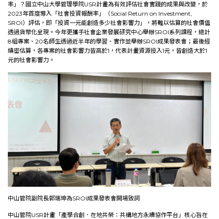
率」？國立中山大學管理學院USR計畫為有效評估社會實踐的成果與改變，於
2023年首度導入「社會投資報酬率」（Social Return on Investment,
研究成果
SROI）評估，即「投資一元能創造多少社會影響力」，將難以估算的社會價值
透過貨幣化呈現。今年更攜手社會企業發展研究中心舉辦SROI系列課程，總計
8組專案、20名師生透過近半年的學習、實作並舉辦SROI成果發表會；最後經
外部連結
縝密估算，各專案的社會影響力皆高於1，代表計畫資源投入1元，皆創造大於1
元的社會影響力。
EN
中山管院副院長郭瑞坤為SROI成果發表會開場致詞
中山管院USR計畫「產學合創．在地共榮：共構地方永續協作平台」核心旨在